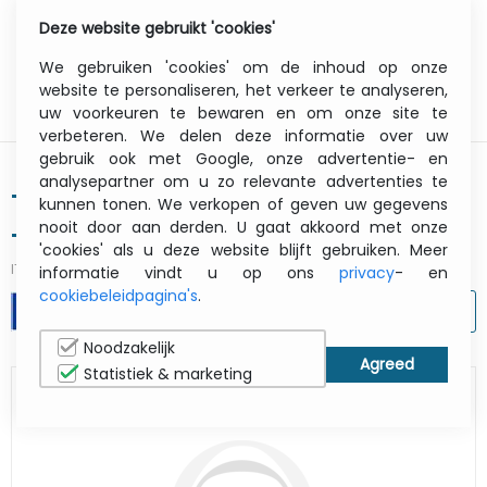
Deze website gebruikt 'cookies'
0
Menu
We gebruiken 'cookies' om de inhoud op onze
website te personaliseren, het verkeer te analyseren,
uw voorkeuren te bewaren en om onze site te
verbeteren. We delen deze informatie over uw
gebruik ook met Google, onze advertentie- en
analysepartner om u zo relevante advertenties te
Tm-m30III-h (101) - Receipt Printer
kunnen tonen. We verkopen of geven uw gegevens
nooit door aan derden. U gaat akkoord met onze
- Wi-Fi + Bluetooth White
'cookies' als u deze website blijft gebruiken. Meer
ITCurry #:
1925AG42
| Article #:
C31CK51101
informatie vindt u op ons
privacy
- en
cookiebeleidpagina's
.
AFDRUKKEN
Noodzakelijk
Statistiek & marketing