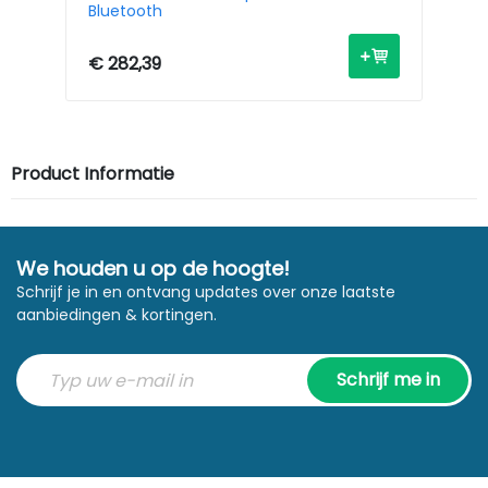
Bluetooth
Wi
€ 282,39
€ 
Product Informatie
We houden u op de hoogte!
Schrijf je in en ontvang updates over onze laatste
aanbiedingen & kortingen.
Schrijf me in