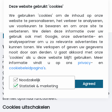
Deze website gebruikt 'cookies'
0
Menu
We gebruiken 'cookies' om de inhoud op onze
website te personaliseren, het verkeer te analyseren,
uw voorkeuren te bewaren en om onze site te
verbeteren. We delen deze informatie over uw
Het cookiebeleid van ITCurry
gebruik ook met Google, onze advertentie- en
analysepartner om u zo relevante advertenties te
Wat zijn cookies?
kunnen tonen. We verkopen of geven uw gegevens
nooit door aan derden. U gaat akkoord met onze
Zoals dat bij de meeste professionele websites gebruikelijk is,
'cookies' als u deze website blijft gebruiken. Meer
maakt ook deze site gebruik van cookies. Dat zijn kleine
informatie vindt u op ons
privacy
- en
bestandjes die op je computer worden gedownload om je
cookiebeleidpagina's
.
gebruikerservaring te verbeteren. Op deze pagina verneem
je welke informatie ze precies verzamelen, hoe wij ze
Noodzakelijk
gebruiken en waarom we de cookies soms moeten opslaan.
Statistiek & marketing
We laten je ook zien hoe je kan voorkomen dat cookies
worden opgeslagen, hoewel dit er wel voor kan zorgen dat de
site niet optimaal functioneert.
Cookies uitschakelen