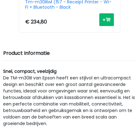
Tm-m30IIIwl (157 - Receipt Printer - Wi-
Tm
Fi + Bluetooth - Black
Bl
€ 234,80
€ 
Product Informatie
Snel, compact, veelzijdig
De TM-m30III van Epson heeft een stijlvol en ultracompact
design en beschikt over een groot aantal geavanceerde
functies, ideaal voor omgevingen waar snel, eenvoudig en
betrouwbaar afdrukken van kassabonnen essentieel is. Het is
een perfecte combinatie van mobiliteit, connectiviteit,
betrouwbaarheid en gebruiksgemak en is ontworpen om te
voldoen aan de behoeften van een breed scala aan
groeiende bedrijven.