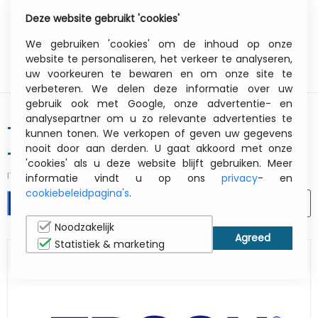
Deze website gebruikt 'cookies'
0
Menu
We gebruiken 'cookies' om de inhoud op onze
website te personaliseren, het verkeer te analyseren,
uw voorkeuren te bewaren en om onze site te
verbeteren. We delen deze informatie over uw
gebruik ook met Google, onze advertentie- en
analysepartner om u zo relevante advertenties te
Tm-m30IIIwl (156) - Receipt Printer
kunnen tonen. We verkopen of geven uw gegevens
nooit door aan derden. U gaat akkoord met onze
- Wi-Fi + Bluetooth
'cookies' als u deze website blijft gebruiken. Meer
ITCurry #:
1925AE24
| Article #:
C31CK50156
informatie vindt u op ons
privacy
- en
cookiebeleidpagina's
.
AFDRUKKEN
Noodzakelijk
Statistiek & marketing