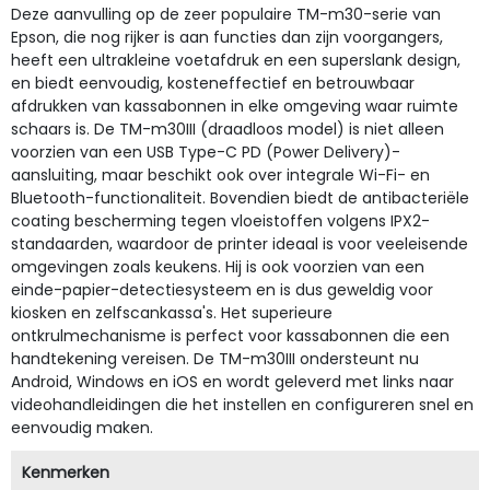
Deze aanvulling op de zeer populaire TM-m30-serie van
Epson, die nog rijker is aan functies dan zijn voorgangers,
heeft een ultrakleine voetafdruk en een superslank design,
en biedt eenvoudig, kosteneffectief en betrouwbaar
afdrukken van kassabonnen in elke omgeving waar ruimte
schaars is. De TM-m30III (draadloos model) is niet alleen
voorzien van een USB Type-C PD (Power Delivery)-
aansluiting, maar beschikt ook over integrale Wi-Fi- en
Bluetooth-functionaliteit. Bovendien biedt de antibacteriële
coating bescherming tegen vloeistoffen volgens IPX2-
standaarden, waardoor de printer ideaal is voor veeleisende
omgevingen zoals keukens. Hij is ook voorzien van een
einde-papier-detectiesysteem en is dus geweldig voor
kiosken en zelfscankassa's. Het superieure
ontkrulmechanisme is perfect voor kassabonnen die een
handtekening vereisen. De TM-m30III ondersteunt nu
Android, Windows en iOS en wordt geleverd met links naar
videohandleidingen die het instellen en configureren snel en
eenvoudig maken.
Kenmerken