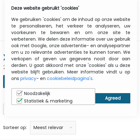
Deze website gebruikt 'cookies'
0
Menu
We gebruiken 'cookies' om de inhoud op onze website
te personaliseren, het verkeer te analyseren, uw
voorkeuren te bewaren en om onze site te
verbeteren. We delen deze informatie over uw gebruik
ook met Google, onze advertentie- en analysepartner
om u zo relevante advertenties te kunnen tonen. We
X-RITE
verkopen of geven uw gegevens nooit door aan
derden. U gaat akkoord met onze 'cookies' als u deze
22 gevonden resultaten
website blijft gebruiken. Meer informatie vindt u op
ons
privacy
- en
cookiebeleidpagina's
.
ZOEKOPDRACHT VERFIJNEN
Noodzakelijk
Statistiek & marketing
Alleen op voorraad
prijs: laag naar hoog
prijs: Hoog naar laag
Alfabetisch: A - Z
Alfabetisch: Z - A
Fabricant
Sorteer op:
Meest relevant