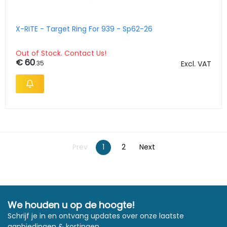
X-RITE - Target Ring For 939 - Sp62-26
Out of Stock. Contact Us!
€ 60
.35
Excl. VAT
Prev
1
2
Next
We houden u op de hoogte!
Schrijf je in en ontvang updates over onze laatste
aanbiedingen & kortingen.