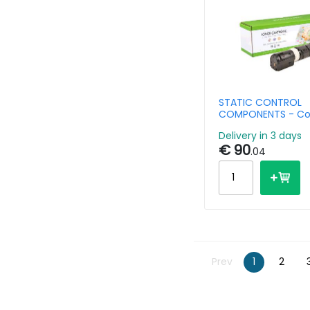
STATIC CONTROL
COMPONENTS - Co
Toner Cartridge C
Delivery in 3 days
imageRUNNER Adv
€ 90
C250 C255 C256i II
.04
C351 C355 Yellow
Prev
1
2