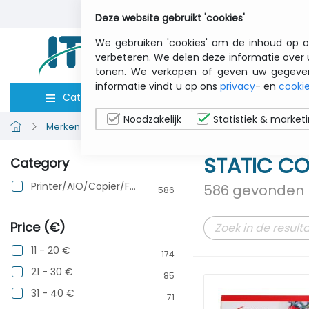
Deze website gebruikt 'cookies'
We gebruiken 'cookies' om de inhoud op o
verbeteren. We delen deze informatie over 
tonen. We verkopen of geven uw gegevens 
informatie vindt u op ons
privacy
- en
cookie
Categorieën
Computers
Toebeho
Noodzakelijk
Statistiek & market
Merken bekijken
STATIC CONTROL COMPONENTS
STATIC C
Category
Printer/AIO/Copier/Fax
586 gevonden 
586
Price (€)
11 - 20 €
174
21 - 30 €
85
31 - 40 €
71