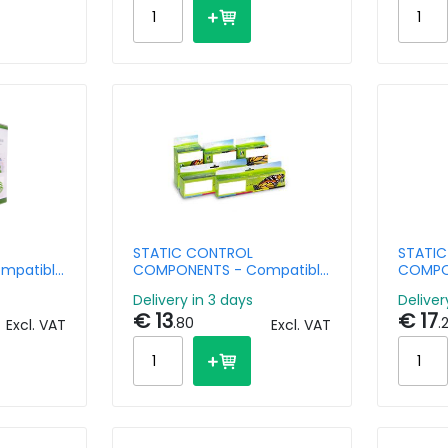
STATIC CONTROL
STATI
mpatible
COMPONENTS - Compatible
COMPO
Ink Cartridge HP CC641EE
Toner 
Delivery in 3 days
Deliver
211A/Canon
300XL Black 600 Pages -
Black 1
€ 13
€ 17
Remanufactured
.80
.
Excl. VAT
Excl. VAT