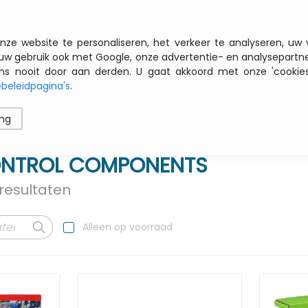
Gratis transport vanaf € 200 zbtw
nze website te personaliseren, het verkeer te analyseren, uw
uw gebruik ook met Google, onze advertentie- en analysepartn
nooit door aan derden. U gaat akkoord met onze 'cookies' 
beleidpagina's
.
ren
Printers
Opslag
Software
Netwerk
ing
ONTROL COMPONENTS
resultaten
Alleen op voorraad