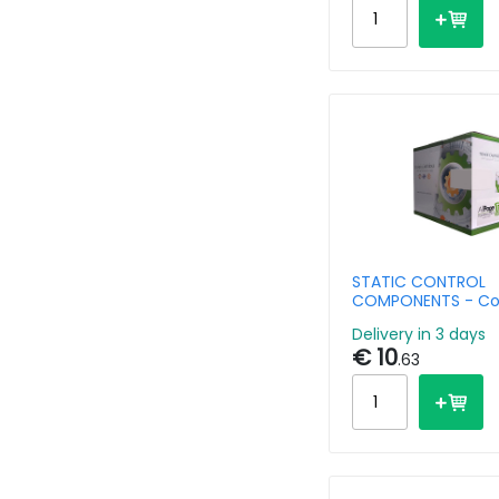
STATIC CONTROL
COMPONENTS - Co
Toner Cartridge HP
Delivery in 3 days
CB541A/CE321A/CF
€ 10
1979B002 Cyan
.63