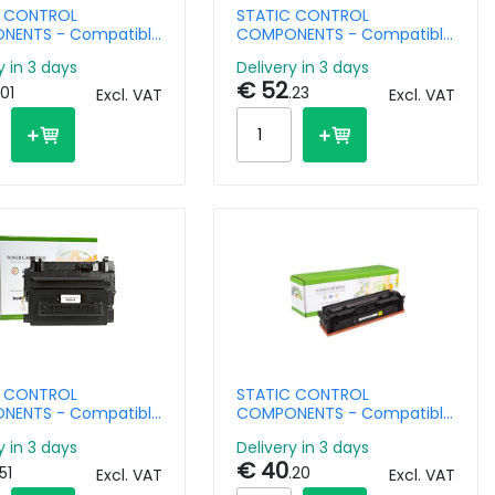
C CONTROL
STATIC CONTROL
NENTS - Compatible
COMPONENTS - Compatible
Cartridge HP CE264X
Ink Cartridge HP981X Black
y in 3 days
Delivery in 3 days
igh Capacity 17k
€ 52
- Remanufactured
.01
.23
Excl. VAT
Excl. VAT
C CONTROL
STATIC CONTROL
NENTS - Compatible
COMPONENTS - Compatible
Cartridge HP CF281A
Toner Cartridge HP W2212X
y in 3 days
Delivery in 3 days
0.5k Pages
Yellow High Capacity
€ 40
.51
.20
Excl. VAT
Excl. VAT