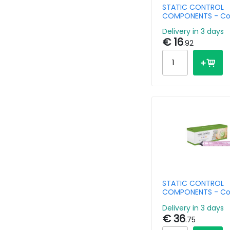
STATIC CONTROL
COMPONENTS - Co
Toner Cartridge Br
Delivery in 3 days
241m/tn-221m Magent
€ 16
Pages
.92
STATIC CONTROL
COMPONENTS - Co
Toner Cartridge Ri
Delivery in 3 days
842313 Magenta 10
€ 36
- Remanufacture
.75