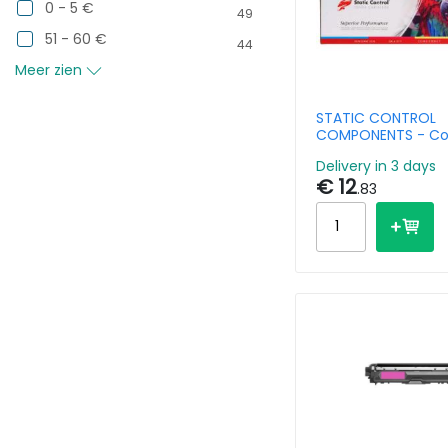
0 - 5 €
49
51 - 60 €
44
Meer zien
STATIC CONTROL
COMPONENTS - Co
Toner Cartridge K
Delivery in 3 days
TK-1160 Black 7.2k
€ 12
.83