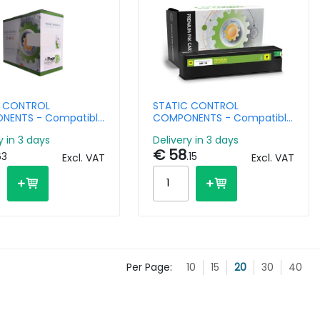
C CONTROL
STATIC CONTROL
NENTS - Compatible
COMPONENTS - Compatible
Cartridge HP
Ink Cartridge HP981X Yellow
y in 3 days
Delivery in 3 days
A/Canon 2644B002
€ 58
63
.15
Excl. VAT
Excl. VAT
Per Page:
10
15
20
30
40