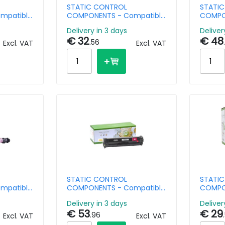
STATIC CONTROL
STATI
mpatible
COMPONENTS - Compatible
COMPO
other Tn-
Toner Cartridge HP CC364A
Toner 
Delivery in 3 days
Deliver
a 1.4k
Black 10k Pages
Black H
€ 32
€ 48
Pages 
.56
Excl. VAT
Excl. VAT
STATIC CONTROL
STATI
mpatible
COMPONENTS - Compatible
COMPO
coh
Toner Cartridge HP
Toner 
Delivery in 3 days
Deliver
.5k Pages
CE273A/CE343A/CE743A
Black 1
€ 53
€ 29
d
Magenta 7.5k Pages -
.96
Excl. VAT
Excl. VAT
Remanufactured