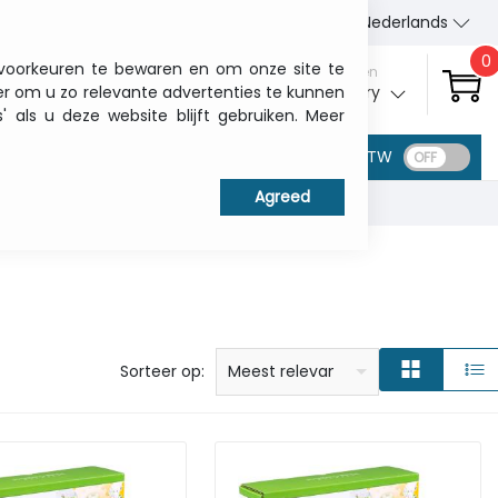
Wie wij zijn
Contact
Nederlands
0
 voorkeuren te bewaren en om onze site te
Aanmelden
er om u zo relevante advertenties te kunnen
My ITCurry
als u deze website blijft gebruiken. Meer
BTW
prijs: laag naar hoog
prijs: Hoog naar laag
Alfabetisch: A - Z
Alfabetisch: Z - A
Fabricant
Sorteer op:
Meest relevant