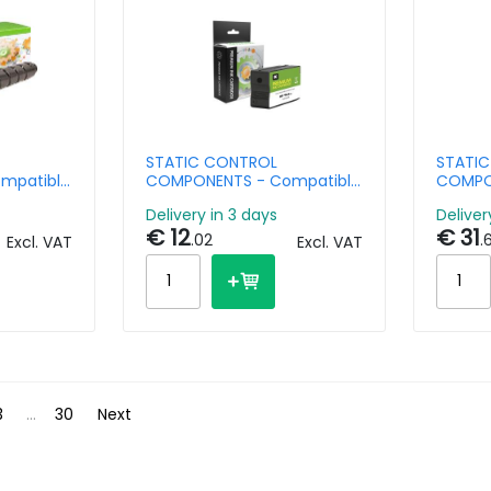
STATIC CONTROL
STATI
mpatible
COMPONENTS - Compatible
COMPO
anon
Ink Cartridge HP H963 XL
Toner 
Delivery in 3 days
Deliver
cance
Black 2k Pages
CE250
€ 12
€ 31
 C350
Black
.02
.
Excl. VAT
Excl. VAT
3
...
30
Next