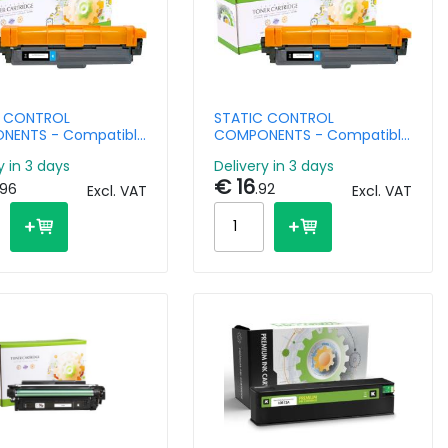
C CONTROL
STATIC CONTROL
NENTS - Compatible
COMPONENTS - Compatible
Cartridge HP
Toner Cartridge Brother TN-
y in 3 days
Delivery in 3 days
/CE341A/CE741A
221C/TN-241C Cyan 1.4k
€ 16
.5k pages -
Pages - Remanufactured
.96
.92
Excl. VAT
Excl. VAT
ufactured