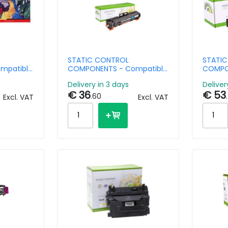
STATIC CONTROL
STATI
mpatible
COMPONENTS - Compatible
COMPO
yocera
Toner Cartridge HP W2031X
Toner 
Delivery in 3 days
Deliver
 Pages
Cyan High Capacity
CE271A
€ 36
€ 53
Cyan 7
.60
Excl. VAT
Excl. VAT
Reman