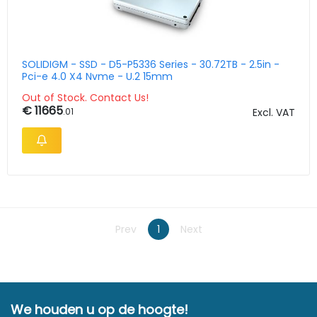
SOLIDIGM - SSD - D5-P5336 Series - 30.72TB - 2.5in -
Pci-e 4.0 X4 Nvme - U.2 15mm
Out of Stock. Contact Us!
€ 11665
.01
Excl. VAT
Prev
1
Next
We houden u op de hoogte!