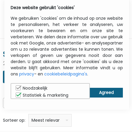
Deze website gebruikt 'cookies'
0
Menu
We gebruiken 'cookies' om de inhoud op onze website
te personaliseren, het verkeer te analyseren, uw
voorkeuren te bewaren en om onze site te
verbeteren. We delen deze informatie over uw gebruik
ook met Google, onze advertentie- en analysepartner
om u zo relevante advertenties te kunnen tonen. We
SOLIDIGM
verkopen of geven uw gegevens nooit door aan
derden. U gaat akkoord met onze 'cookies' als u deze
2 gevonden resultaten
website blijft gebruiken. Meer informatie vindt u op
ons
privacy
- en
cookiebeleidpagina's
.
ZOEKOPDRACHT VERFIJNEN
Noodzakelijk
Statistiek & marketing
Alleen op voorraad
prijs: laag naar hoog
prijs: Hoog naar laag
Alfabetisch: A - Z
Alfabetisch: Z - A
Fabricant
Sorteer op:
Meest relevant