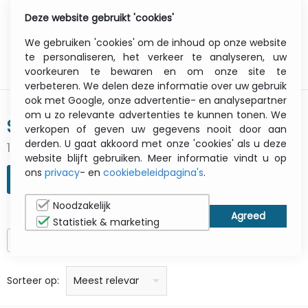
Deze website gebruikt 'cookies'
0
Menu
We gebruiken 'cookies' om de inhoud op onze website
te personaliseren, het verkeer te analyseren, uw
voorkeuren te bewaren en om onze site te
verbeteren. We delen deze informatie over uw gebruik
ook met Google, onze advertentie- en analysepartner
om u zo relevante advertenties te kunnen tonen. We
SEIKO
verkopen of geven uw gegevens nooit door aan
derden. U gaat akkoord met onze 'cookies' als u deze
186 gevonden resultaten
website blijft gebruiken. Meer informatie vindt u op
ons
privacy
- en
cookiebeleidpagina's
.
ZOEKOPDRACHT VERFIJNEN
Noodzakelijk
Statistiek & marketing
Alleen op voorraad
prijs: laag naar hoog
prijs: Hoog naar laag
Alfabetisch: A - Z
Alfabetisch: Z - A
Fabricant
Sorteer op:
Meest relevant