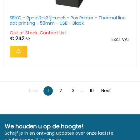
SEIKO - Rp-e10-k3fj1-u-c5 - Pos Printer - Thermal line
dot printing - 58mm - USB - Black
Out of Stock. Contact Us!
€ 242
.62
Excl. VAT
Prev
1
2
3
...
10
Next
We houden u op de hoogte!
Schrijf je in en ontvang updates over onze laatste
aanbiedingen & kortingen.