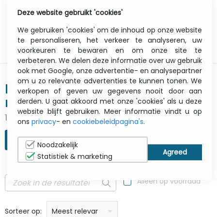
Deze website gebruikt 'cookies'
0
Menu
We gebruiken 'cookies' om de inhoud op onze website
te personaliseren, het verkeer te analyseren, uw
voorkeuren te bewaren en om onze site te
verbeteren. We delen deze informatie over uw gebruik
ook met Google, onze advertentie- en analysepartner
om u zo relevante advertenties te kunnen tonen. We
Muis/Trackball/Presenteer -
verkopen of geven uw gegevens nooit door aan
randapparatuur
derden. U gaat akkoord met onze 'cookies' als u deze
website blijft gebruiken. Meer informatie vindt u op
154 Producten
ons
privacy
- en
cookiebeleidpagina's
.
ZOEKOPDRACHT VERFIJNEN
Noodzakelijk
Statistiek & marketing
Alleen op voorraad
prijs: laag naar hoog
prijs: Hoog naar laag
Alfabetisch: A - Z
Alfabetisch: Z - A
Fabricant
Sorteer op:
Meest relevant