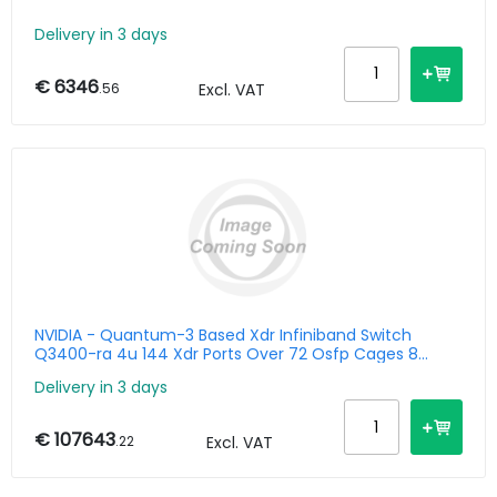
Delivery in 3 days
€ 6346
.56
Excl. VAT
NVIDIA - Quantum-3 Based Xdr Infiniband Switch
Q3400-ra 4u 144 Xdr Ports Over 72 Osfp Cages 8
Power Supplies Standard Depth Managed C2p Airflow
Delivery in 3 days
Rail Kit
€ 107643
.22
Excl. VAT