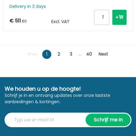
Delivery in 3 days
€ 511
.60
Excl. VAT
Prev
1
2
3
...
40
Next
We houden u op de hoogte!
Schrijf je in en ontvang updates over onze laatste
aanbiedingen & kortingen.
Schrijf me in