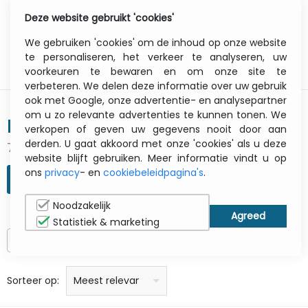
Deze website gebruikt 'cookies'
0
Menu
We gebruiken 'cookies' om de inhoud op onze website
te personaliseren, het verkeer te analyseren, uw
voorkeuren te bewaren en om onze site te
verbeteren. We delen deze informatie over uw gebruik
ook met Google, onze advertentie- en analysepartner
om u zo relevante advertenties te kunnen tonen. We
NVIDIA
verkopen of geven uw gegevens nooit door aan
derden. U gaat akkoord met onze 'cookies' als u deze
786 gevonden resultaten
website blijft gebruiken. Meer informatie vindt u op
ons
privacy
- en
cookiebeleidpagina's
.
ZOEKOPDRACHT VERFIJNEN
Noodzakelijk
Statistiek & marketing
Alleen op voorraad
prijs: laag naar hoog
prijs: Hoog naar laag
Alfabetisch: A - Z
Alfabetisch: Z - A
Fabricant
Sorteer op:
Meest relevant