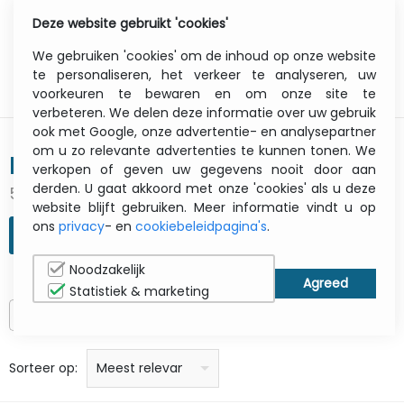
Deze website gebruikt 'cookies'
0
Menu
We gebruiken 'cookies' om de inhoud op onze website
te personaliseren, het verkeer te analyseren, uw
voorkeuren te bewaren en om onze site te
verbeteren. We delen deze informatie over uw gebruik
ook met Google, onze advertentie- en analysepartner
om u zo relevante advertenties te kunnen tonen. We
MIDDLE ATLANTIC
verkopen of geven uw gegevens nooit door aan
derden. U gaat akkoord met onze 'cookies' als u deze
50 gevonden resultaten
website blijft gebruiken. Meer informatie vindt u op
ons
privacy
- en
cookiebeleidpagina's
.
ZOEKOPDRACHT VERFIJNEN
Noodzakelijk
Statistiek & marketing
Alleen op voorraad
prijs: laag naar hoog
prijs: Hoog naar laag
Alfabetisch: A - Z
Alfabetisch: Z - A
Fabricant
Sorteer op:
Meest relevant