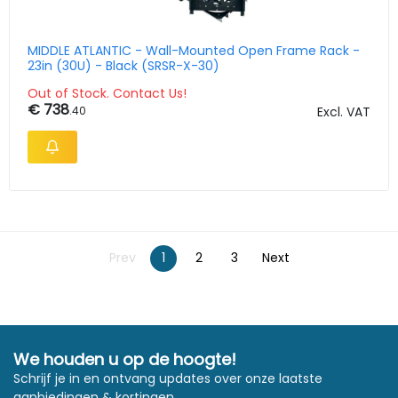
MIDDLE ATLANTIC - Wall-Mounted Open Frame Rack -
23in (30U) - Black (SRSR-X-30)
Out of Stock. Contact Us!
€ 738
.40
Excl. VAT
Prev
1
2
3
Next
We houden u op de hoogte!
Schrijf je in en ontvang updates over onze laatste
aanbiedingen & kortingen.