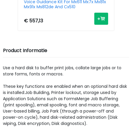
Voice Guidance Kit For Mx611 Mx7x Mx81x
In
Mx91x Ms812de And Cx510
Ms
€ 557,13
€ 
Product Informatie
Use a hard disk to buffer print jobs, collate large jobs or to
store forms, fonts or macros.
These key functions are enabled when an optional hard disk
is installed:Job Building, Printer lockout, storage used by
Application Solutions such as FormsMerge Job Buffering
(print spooling), email spooling, font and macro storage,
User-based billing, Job Park (through a power-off and
power-on cycle), hard disk-related administration (Disk
wiping, Disk encryption, Disk diagnostics).