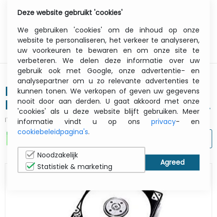
Deze website gebruikt 'cookies'
0
Menu
We gebruiken 'cookies' om de inhoud op onze
website te personaliseren, het verkeer te analyseren,
uw voorkeuren te bewaren en om onze site te
verbeteren. We delen deze informatie over uw
gebruik ook met Google, onze advertentie- en
analysepartner om u zo relevante advertenties te
Hard drive 160GB For
kunnen tonen. We verkopen of geven uw gegevens
nooit door aan derden. U gaat akkoord met onze
Ms610/mx510de/mx511de/mx611de
'cookies' als u deze website blijft gebruiken. Meer
(27x0210)
ITCurry #:
0862E834
| Article #:
27X0210
informatie vindt u op ons
privacy
- en
cookiebeleidpagina's
.
AFDRUKKEN
Noodzakelijk
Statistiek & marketing