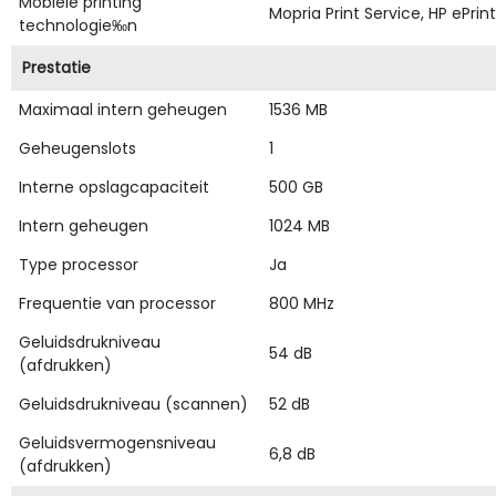
Mobiele printing
Mopria Print Service, HP ePrint
technologie‰n
Prestatie
Maximaal intern geheugen
1536 MB
Geheugenslots
1
Interne opslagcapaciteit
500 GB
Intern geheugen
1024 MB
Type processor
Ja
Frequentie van processor
800 MHz
Geluidsdrukniveau
54 dB
(afdrukken)
Geluidsdrukniveau (scannen)
52 dB
Geluidsvermogensniveau
6,8 dB
(afdrukken)