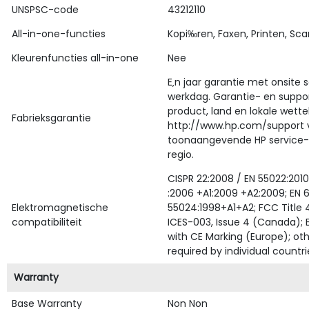
UNSPSC-code
43212110
All-in-one-functies
Kopi‰ren, Faxen, Printen, Sc
Kleurenfuncties all-in-one
Nee
E‚n jaar garantie met onsite 
werkdag. Garantie- en suppor
product, land en lokale wetteli
Fabrieksgarantie
http://www.hp.com/support v
toonaangevende HP service- 
regio.
CISPR 22:2008 / EN 55022:2010
:2006 +A1:2009 +A2:2009; EN 
Elektromagnetische
55024:1998+A1+A2; FCC Title 4
compatibiliteit
ICES-003, Issue 4 (Canada);
with CE Marking (Europe); ot
required by individual countri
Warranty
Base Warranty
Non Non