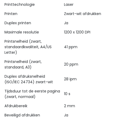
Printtechnologie
Laser
Printen
Zwart-wit afdrukken
Duplex printen
Ja
Maximale resolutie
1200 x 1200 DPI
Printsnelheid (zwart,
standaardkwaliteit, A4/US
41 ppm
Letter)
Printsnelheid (zwart,
20 ppm
standaard, A3)
Duplex afdruksnelheid
28 ipm
(ISO/IEC 24734) zwart-wit
Tijdsduur tot de eerste pagina
10 s
(zwart, normaal)
Afdrukbereik
2 mm
Beveiligd afdrukken
Ja