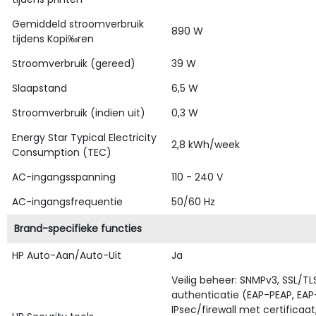
Gemiddeld stroomverbruik
890 W
tijdens Kopi‰ren
Stroomverbruik (gereed)
39 W
Slaapstand
6,5 W
Stroomverbruik (indien uit)
0,3 W
Energy Star Typical Electricity
2,8 kWh/week
Consumption (TEC)
AC-ingangsspanning
110 - 240 V
AC-ingangsfrequentie
50/60 Hz
Brand-specifieke functies
HP Auto-Aan/Auto-Uit
Ja
Veilig beheer: SNMPv3, SSL/TL
authenticatie (EAP-PEAP, EAP-T
IPsec/firewall met certificaa