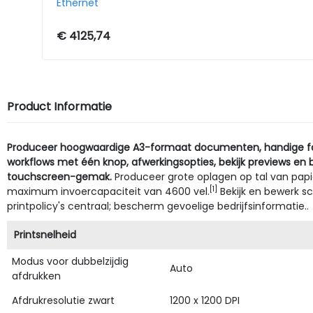
Ethernet
€ 4125,74
Product Informatie
Produceer hoogwaardige A3-formaat documenten, handige fax
workflows met één knop, afwerkingsopties, bekijk previews en
touchscreen-gemak.
Produceer grote oplagen op tal van pap
[1]
maximum invoercapaciteit van 4600 vel.
Bekijk en bewerk s
printpolicy's centraal; bescherm gevoelige bedrijfsinformatie..
Printsnelheid
Modus voor dubbelzijdig
Auto
afdrukken
Afdrukresolutie zwart
1200 x 1200 DPI