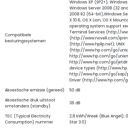
Windows XP (SP2+), Windows 
Windows Server 2008 (32 and
2008 R2 (64-bit),Windows Ser
X 10.6, OS X Lion, OS X Mountai
operating system support see
Terminal Services (http://w
Compatibele
(http://www.novell.com/iprint
besturingssystemen
(http://www.hplip.net); UNIX
(http://www.hp.com/go/unix
http://www.hp.com/go/unixm
http://www.hp.com/go/jetdir
device types (http://www.hp
http://www.hp.com/go/sap/pri
Driver (http://www.hp.com/g
Akoestische emissie (gereed)
50 dB
Akoestische druk uitstoot
36 dB
omstanders (standby)
TEC (Typical Electricity
2.8 kWh/Week (Blue Angel); 
Consumption) nummer
Star 3.0)