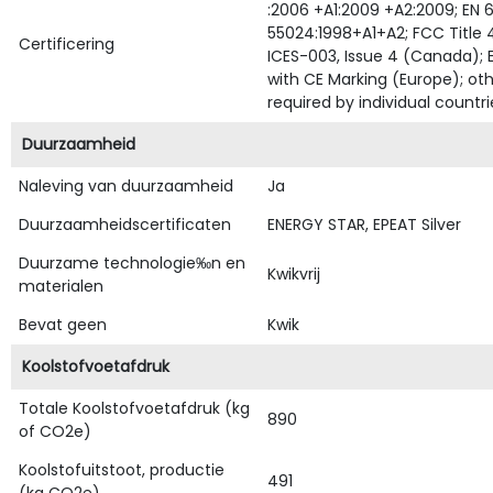
:2006 +A1:2009 +A2:2009; EN 
55024:1998+A1+A2; FCC Title 4
Certificering
ICES-003, Issue 4 (Canada);
with CE Marking (Europe); ot
required by individual countri
Duurzaamheid
Naleving van duurzaamheid
Ja
Duurzaamheidscertificaten
ENERGY STAR, EPEAT Silver
Duurzame technologie‰n en
Kwikvrij
materialen
Bevat geen
Kwik
Koolstofvoetafdruk
Totale Koolstofvoetafdruk (kg
890
of CO2e)
Koolstofuitstoot, productie
491