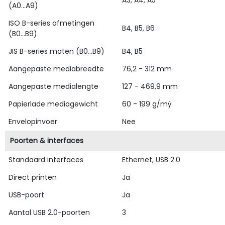
A3, A4, A5
(A0...A9)
ISO B-series afmetingen
B4, B5, B6
(B0...B9)
JIS B-series maten (B0...B9)
B4, B5
Aangepaste mediabreedte
76,2 - 312 mm
Aangepaste medialengte
127 - 469,9 mm
Papierlade mediagewicht
60 - 199 g/mý
Envelopinvoer
Nee
Poorten & interfaces
Standaard interfaces
Ethernet, USB 2.0
Direct printen
Ja
USB-poort
Ja
Aantal USB 2.0-poorten
3