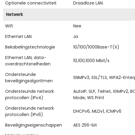
Optionele connectiviteit
Draadloze LAN
Netwerk
Wifi
Nee
Ethernet LAN
Ja
Bekabelingstechnologie
10/100/1000Base-T(X)
Ethernet LAN, data-
10,100,1000 Mbit/s
overdrachtsnelheden
Ondersteunde
SNMPv3, SSL/TLS, WPA2-Enterp
beveiligingsalgoritmen
Ondersteunde network
AutoIP, SLP, Telnet, IGMPv2, 
protocollen (IPv4)
Mode, WS Print
Ondersteunde network
DHCPv6, MLDv1, ICMPv6
protocollen (IPv6)
Beveiligingseigenschappen
AES 256-bit