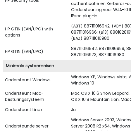
HP Security tools
authenticatie en Kerberos-au
Ondersteuning voor WJA-10 I
IPsec plug-in
(ABT) 887111016942; (ABY) 88
HP GTIN (EAN/UPC) with
887111016966; (B13) 888182819
options
(BAZ) 887111016980
887111016942, 887111016959, 8
HP GTIN (EAN/UPC)
887111016973, 887111016980
Minimale systeemeisen
Windows XP, Windows Vista, 
Ondersteunt Windows
Windows 10
Ondersteunt Mac-
Mac OS X 10.6 Snow Leopard, 
besturingssysteem
OS X 10.8 Mountain Lion, Ma
Ondersteunt Linux
Ja
Windows Server 2003, Window
Ondersteunde server
Server 2008 R2 x64, Windows