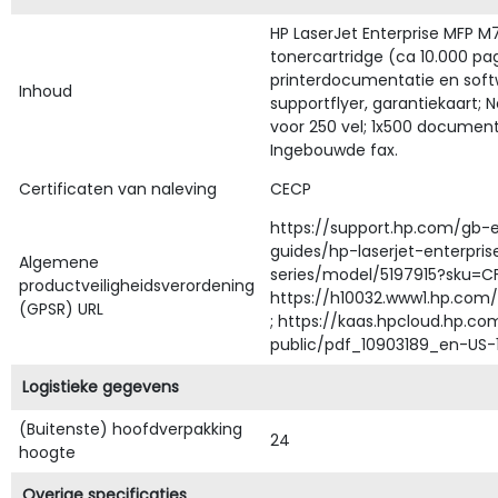
HP LaserJet Enterprise MFP M7
tonercartridge (ca 10.000 p
printerdocumentatie en softwa
Inhoud
supportflyer, garantiekaart; N
voor 250 vel; 1x500 document
Ingebouwde fax.
Certificaten van naleving
CECP
https://support.hp.com/gb-
guides/hp-laserjet-enterpr
Algemene
series/model/5197915?sku=C
productveiligheidsverordening
https://h10032.www1.hp.com
(GPSR) URL
; https://kaas.hpcloud.hp.c
public/pdf_10903189_en-US-1
Logistieke gegevens
(Buitenste) hoofdverpakking
24
hoogte
Overige specificaties