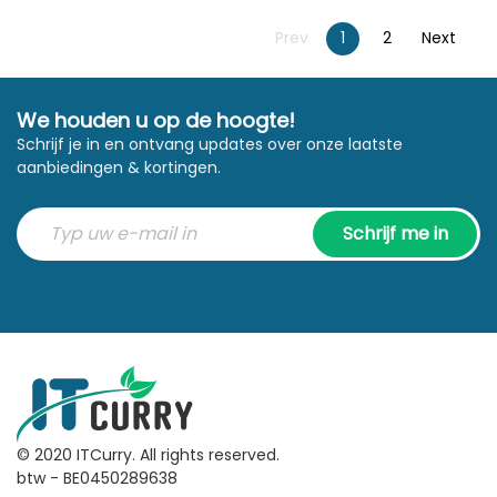
Prev
1
2
Next
We houden u op de hoogte!
Schrijf je in en ontvang updates over onze laatste
aanbiedingen & kortingen.
Schrijf me in
© 2020 ITCurry. All rights reserved.
btw - BE0450289638