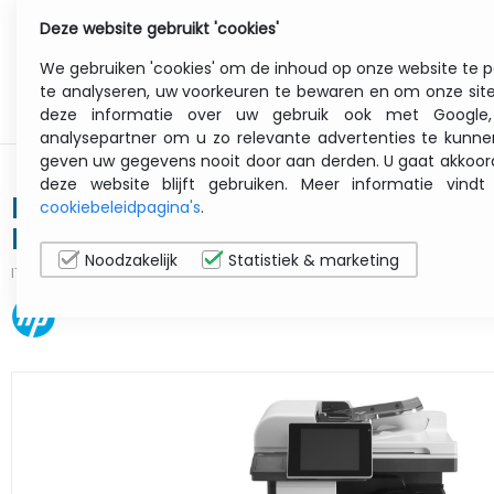
Deze website gebruikt 'cookies'
0
Menu
We gebruiken 'cookies' om de inhoud op onze website te pe
te analyseren, uw voorkeuren te bewaren en om onze site
deze informatie over uw gebruik ook met Google,
analysepartner om u zo relevante advertenties te kunn
geven uw gegevens nooit door aan derden. U gaat akkoord
deze website blijft gebruiken. Meer informatie vin
LaserJet Enterprise M725f - Multifunct
cookiebeleidpagina's
.
Laser - A3 - USB / Ethernet
Noodzakelijk
Statistiek & marketing
ITCurry #:
1170XQ13
| Article #:
CF067A#B19