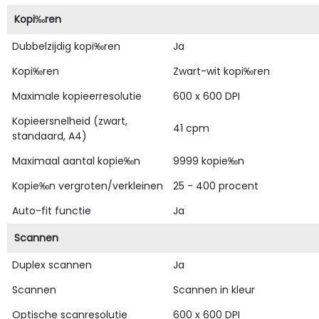
Kopi‰ren
Dubbelzijdig kopi‰ren
Ja
Kopi‰ren
Zwart-wit kopi‰ren
Maximale kopieerresolutie
600 x 600 DPI
Kopieersnelheid (zwart,
41 cpm
standaard, A4)
Maximaal aantal kopie‰n
9999 kopie‰n
Kopie‰n vergroten/verkleinen
25 - 400 procent
Auto-fit functie
Ja
Scannen
Duplex scannen
Ja
Scannen
Scannen in kleur
Optische scanresolutie
600 x 600 DPI