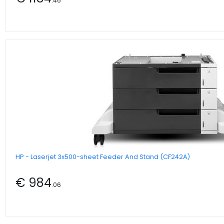
.46
HP - Laserjet 3x500-sheet Feeder And Stand (CF242A)
€ 984
.06