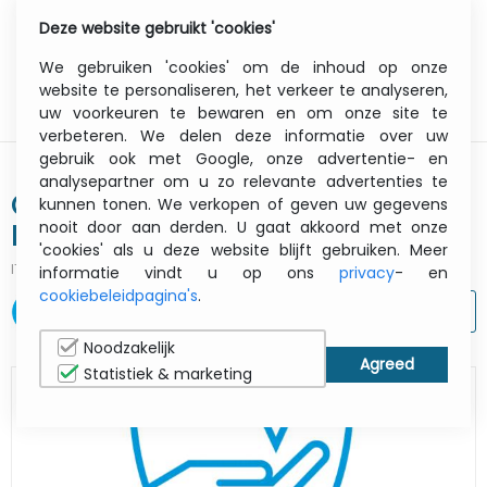
Deze website gebruikt 'cookies'
0
Menu
We gebruiken 'cookies' om de inhoud op onze
website te personaliseren, het verkeer te analyseren,
uw voorkeuren te bewaren en om onze site te
verbeteren. We delen deze informatie over uw
gebruik ook met Google, onze advertentie- en
analysepartner om u zo relevante advertenties te
Care Pack - 3 Years 4hrs Onsite
kunnen tonen. We verkopen of geven uw gegevens
nooit door aan derden. U gaat akkoord met onze
Response - 13x5 (UF011E)
'cookies' als u deze website blijft gebruiken. Meer
ITCurry #:
11648002
| Article #:
UF011E
informatie vindt u op ons
privacy
- en
cookiebeleidpagina's
.
AFDRUKKEN
Noodzakelijk
Statistiek & marketing