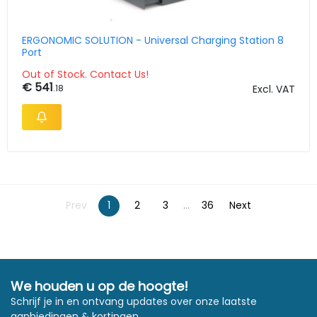
ERGONOMIC SOLUTION - Universal Charging Station 8
Port
Out of Stock. Contact Us!
€ 541
.18
Excl. VAT
Prev
1
2
3
...
36
Next
We houden u op de hoogte!
Schrijf je in en ontvang updates over onze laatste
aanbiedingen & kortingen.