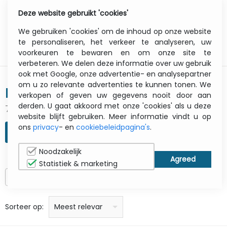
Deze website gebruikt 'cookies'
0
Menu
We gebruiken 'cookies' om de inhoud op onze website
te personaliseren, het verkeer te analyseren, uw
voorkeuren te bewaren en om onze site te
verbeteren. We delen deze informatie over uw gebruik
ook met Google, onze advertentie- en analysepartner
om u zo relevante advertenties te kunnen tonen. We
ERGONOMIC SOLUTION
verkopen of geven uw gegevens nooit door aan
derden. U gaat akkoord met onze 'cookies' als u deze
717 gevonden resultaten
website blijft gebruiken. Meer informatie vindt u op
ons
privacy
- en
cookiebeleidpagina's
.
ZOEKOPDRACHT VERFIJNEN
Noodzakelijk
Statistiek & marketing
Alleen op voorraad
prijs: laag naar hoog
prijs: Hoog naar laag
Alfabetisch: A - Z
Alfabetisch: Z - A
Fabricant
Sorteer op:
Meest relevant