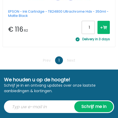
EPSON - Ink Cartridge - T824800 Ultrachrome Hdx - 350ml -
Matte Black
€ 116
.62
Delivery in 3 days
Prev
1
Next
We houden u op de hoogte!
Schrijf je in en ontvang updates over onze laatste
aanbiedingen & kortingen.
Schrijf me in