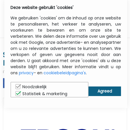
Deze website gebruikt 'cookies'
0
Menu
We gebruiken 'cookies' om de inhoud op onze website
te personaliseren, het verkeer te analyseren, uw
voorkeuren te bewaren en om onze site te
verbeteren. We delen deze informatie over uw gebruik
ook met Google, onze advertentie- en analysepartner
om u zo relevante advertenties te kunnen tonen. We
SureColor Sc-p9000 Violet - Color
verkopen of geven uw gegevens nooit door aan
derden. U gaat akkoord met onze 'cookies' als u deze
Printer - Inkjet - A0 - USB / Ethernet
website blijft gebruiken. Meer informatie vindt u op
ITCurry #:
1925K373
| Article #:
C11CE40301A1
ons
privacy
- en
cookiebeleidpagina's
.
AFDRUKKEN
Noodzakelijk
Statistiek & marketing