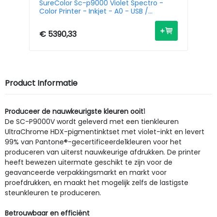
SureColor Sc-p9000 Violet Spectro -
Su
Color Printer - Inkjet - A0 - USB /
Pr
Ethernet
€ 5390,33
€ 
Product Informatie
Produceer de nauwkeurigste kleuren ooit
1
De SC-P9000V wordt geleverd met een tienkleuren
UltraChrome HDX-pigmentinktset met violet-inkt en levert
99% van Pantone®-gecertificeerde1kleuren voor het
produceren van uiterst nauwkeurige afdrukken. De printer
heeft bewezen uitermate geschikt te zijn voor de
geavanceerde verpakkingsmarkt en markt voor
proefdrukken, en maakt het mogelijk zelfs de lastigste
steunkleuren te produceren.
Betrouwbaar en efficiënt