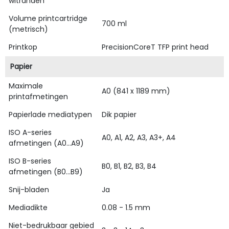
witranden
Volume printcartridge
700 ml
(metrisch)
Printkop
PrecisionCoreT TFP print head
Papier
Maximale
A0 (841 x 1189 mm)
printafmetingen
Papierlade mediatypen
Dik papier
ISO A-series
A0, A1, A2, A3, A3+, A4
afmetingen (A0...A9)
ISO B-series
B0, B1, B2, B3, B4
afmetingen (B0...B9)
Snij-bladen
Ja
Mediadikte
0.08 - 1.5 mm
Niet-bedrukbaar gebied