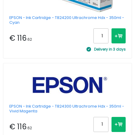
EPSON - Ink Cartridge - T824200 Ultrachrome Hdx - 350ml -
Cyan
€ 116
.62
Delivery in 3 days
EPSON - Ink Cartridge - T824300 Ultrachrome Hdx - 350ml -
Vivid Magenta
€ 116
.62