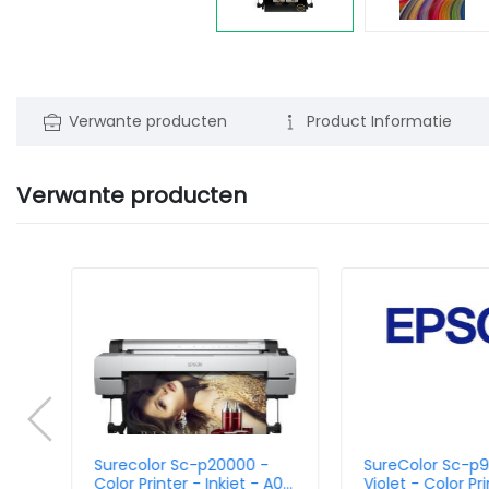
Verwante producten
Product Informatie
Verwante producten
s -
Surecolor Sc-p20000 -
SureColor Sc-p
A0
Color Printer - Inkjet - A0
Violet - Color Pri