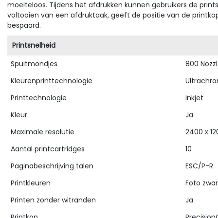
moeiteloos. Tijdens het afdrukken kunnen gebruikers de print
voltooien van een afdruktaak, geeft de positie van de prin
bespaard.
Printsnelheid
Spuitmondjes
800 Nozzl
Kleurenprinttechnologie
Ultrachr
Printtechnologie
Inkjet
Kleur
Ja
Maximale resolutie
2400 x 12
Aantal printcartridges
10
Paginabeschrijving talen
ESC/P-R
Printkleuren
Foto zwar
Printen zonder witranden
Ja
Printkop
Precision