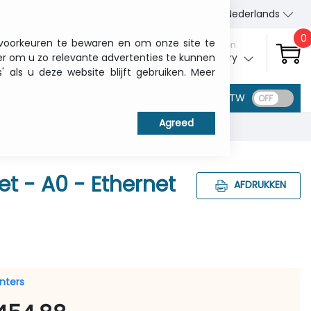
Wie wij zijn
Contact
Nederlands
0
 voorkeuren te bewaren en om onze site te
Aanmelden
er om u zo relevante advertenties te kunnen
My ITCurry
als u deze website blijft gebruiken. Meer
BTW
et - A0 - Ethernet
AFDRUKKEN
inters