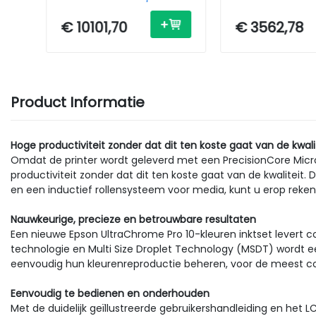
- USB / Ethernet
Inkjet - A0 - USB
Ethernet
€ 10101,70
€ 3562,78
Product Informatie
Hoge productiviteit zonder dat dit ten koste gaat van de kwali
Omdat de printer wordt geleverd met een PrecisionCore MicroTF
productiviteit zonder dat dit ten koste gaat van de kwaliteit
en een inductief rollensysteem voor media, kunt u erop reken
Nauwkeurige, precieze en betrouwbare resultaten
Een nieuwe Epson UltraChrome Pro 10-kleuren inktset levert con
technologie en Multi Size Droplet Technology (MSDT) wordt e
eenvoudig hun kleurenreproductie beheren, voor de meest cons
Eenvoudig te bedienen en onderhouden
Met de duidelijk geïllustreerde gebruikershandleiding en het