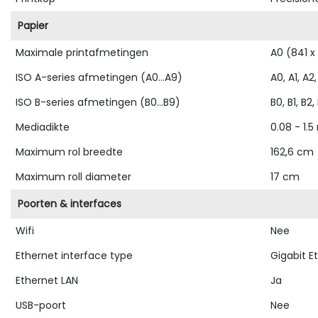
Papier
Maximale printafmetingen
A0 (841 x
ISO A-series afmetingen (A0...A9)
A0, A1, A2
ISO B-series afmetingen (B0...B9)
B0, B1, B2,
Mediadikte
0.08 - 1.
Maximum rol breedte
162,6 cm
Maximum roll diameter
17 cm
Poorten & interfaces
Wifi
Nee
Ethernet interface type
Gigabit E
Ethernet LAN
Ja
USB-poort
Nee