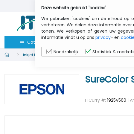
Deze website gebruikt 'cookies'
We gebruiken 'cookies' om de inhoud op o
verbeteren. We delen deze informatie over 
tonen. We verkopen of geven uw gegevens 
informatie vindt u op ons
privacy
- en
cookie
Categorieën
Computers
Toebeho
Noodzakelijk
Statistiek & market
Inkjet Printers
EPSON C11CE17001A0 SC-P10000 - Colo
SureColor S
ITCurry #:
1925V560
| A