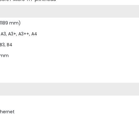
 1189 mm)
, A3, A3+, A3++, A4
 B3, B4
5 mm
thernet