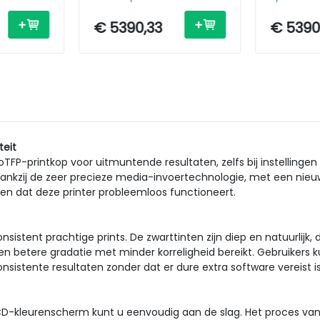
 /
Printer - Inkjet - A0 - USB /
Inkjet - A
Ethernet
Ethernet
€ 5390,33
€ 5390
teit
P-printkop voor uitmuntende resultaten, zelfs bij instellingen 
. Dankzij de zeer precieze media-invoertechnologie, met een nie
en dat deze printer probleemloos functioneert.
sistent prachtige prints. De zwarttinten zijn diep en natuurlijk,
en betere gradatie met minder korreligheid bereikt. Gebruiker
istente resultaten zonder dat er dure extra software vereist is
 LCD-kleurenscherm kunt u eenvoudig aan de slag. Het proces va