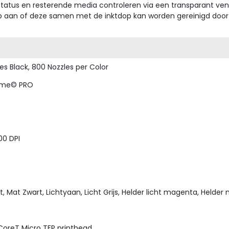
status en resterende media controleren via een transparant vens
tkop aan of deze samen met de inktdop kan worden gereinigd do
es Black, 800 Nozzles per Color
ome© PRO
00 DPI
t, Mat Zwart, Lichtyaan, Licht Grijs, Helder licht magenta, Helder 
CoreT Micro TFP printhead