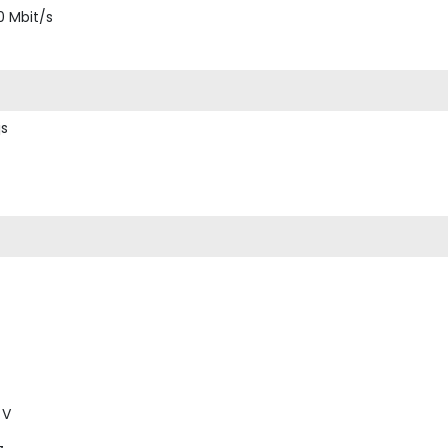
0 Mbit/s
js
 V