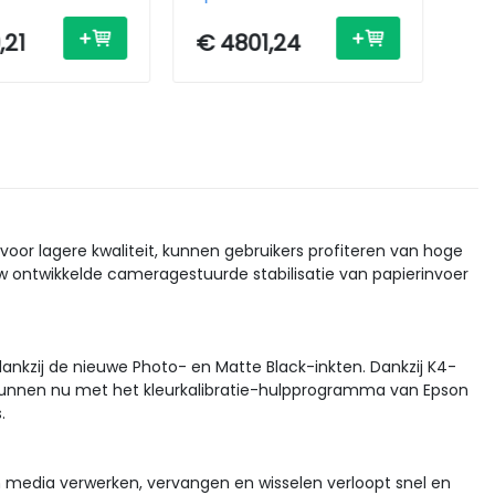
0 - USB /
Inkjet - A0 - USB /
- U
Ethernet
,21
€ 4801,24
€ 
voor lagere kwaliteit, kunnen gebruikers profiteren van hoge
uw ontwikkelde cameragestuurde stabilisatie van papierinvoer
 dankzij de nieuwe Photo- en Matte Black-inkten. Dankzij K4-
s kunnen nu met het kleurkalibratie-hulpprogramma van Epson
.
n media verwerken, vervangen en wisselen verloopt snel en