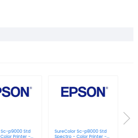
 Sc-p9000 Std
SureColor Sc-p8000 Std
Sur
Color Printer -
Spectro - Color Printer -
Col