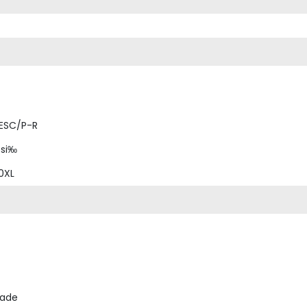
 ESC/P-R
esi‰
10XL
lade