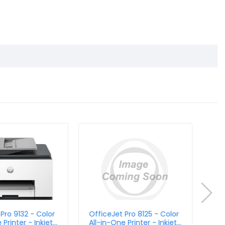
Pro 9132 - Color
OfficeJet Pro 8125 - Color
Off
 Printer - Inkjet
All-in-One Printer - Inkjet
All