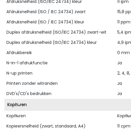
Afdruksnelheid (ISO/IEC 24734) kleur
11 ipm
Afdruksnelheid (ISO / IEC 24734) zwart
15,8 p
Afdruksnelheid (ISO / IEC 24734) kleur
11 ppm
Duplex afdruksnelheid (ISO/IEC 24734) zwart-wit
5,4 ip
Duplex afdruksnelheid (ISO/IEC 24734) kleur
4,9 ip
Afdrukbereik
0 mm
N-in-1 afdrukfunctie
Ja
N-up printen
2, 4, 8
Printen zonder witranden
Ja
DVD's/CD's bedrukken
Ja
Kopi‰ren
Kopi‰ren
Kopi‰r
Kopieersnelheid (zwart, standaard, A4)
11 cpm