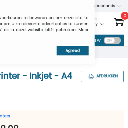
Wie wij zijn
Contact
Nederlands
0
 voorkeuren te bewaren en om onze site te
Aanmelden
er om u zo relevante advertenties te kunnen
My ITCurry
als u deze website blijft gebruiken. Meer
BTW
nter - Inkjet - A4
AFDRUKKEN
inters