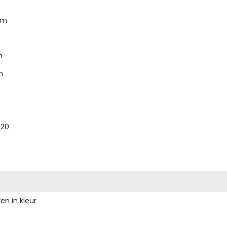
pm
m
m
, 20
en in kleur