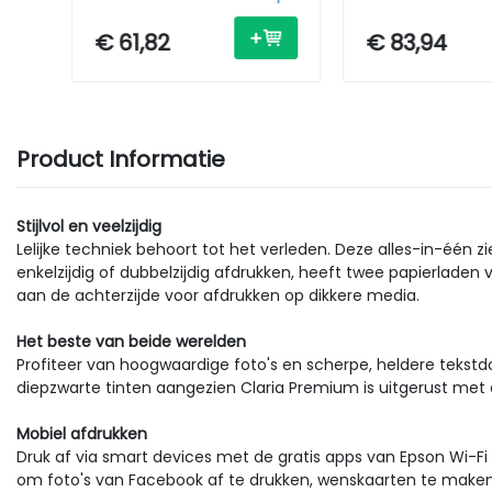
- A4 - USB / Wi-Fi
- A4 - USB / Wi-
€ 61,82
€ 83,94
Product Informatie
Stijlvol en veelzijdig
Lelijke techniek behoort tot het verleden. Deze alles-in-één 
enkelzijdig of dubbelzijdig afdrukken, heeft twee papierlade
aan de achterzijde voor afdrukken op dikkere media.
Het beste van beide werelden
Profiteer van hoogwaardige foto's en scherpe, heldere tekstd
diepzwarte tinten aangezien Claria Premium is uitgerust met 
Mobiel afdrukken
Druk af via smart devices met de gratis apps van Epson Wi-Fi
om foto's van Facebook af te drukken, wenskaarten te maken e