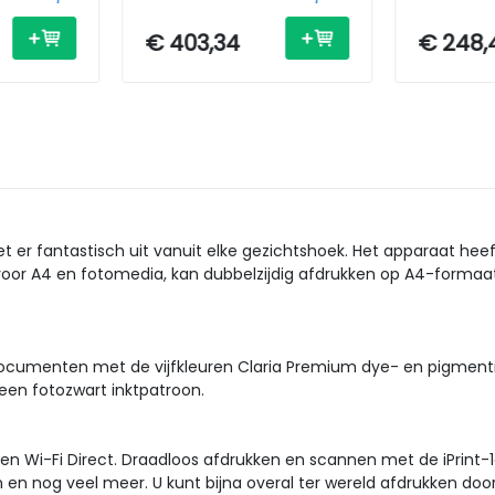
Fi
A4 - USB / Wi-Fi /
- A4 - USB
Ethernet
Wi-Fi
€ 403,34
€ 248,
ziet er fantastisch uit vanuit elke gezichtshoek. Het apparaat 
n voor A4 en fotomedia, kan dubbelzijdig afdrukken op A4-forma
ocumenten met de vijfkleuren Claria Premium dye- en pigmentinkt
een fotozwart inktpatroon.
 en Wi-Fi Direct. Draadloos afdrukken en scannen met de iPrint-
n nog veel meer. U kunt bijna overal ter wereld afdrukken door 