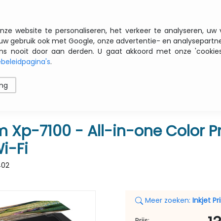
Gratis transport vanaf € 200 zbtw
nze website te personaliseren, het verkeer te analyseren, uw
uw gebruik ook met Google, onze advertentie- en analysepartn
nooit door aan derden. U gaat akkoord met onze 'cookies' 
beleidpagina's
.
ren
Printers
Opslag
Software
Netwerk
ing
Color Printer -
Xp-7100 - All-in-one Color Pri
Wi-Fi
402
Meer zoeken:
Inkjet Pr
Prijs: