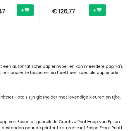
 / Ethernet /
- A4 - USB / Ethernet /
- A
Wi-Fi
Wi-
47
€ 126,77
€ 
heeft een automatische papierinvoer en kan meerdere pagina's
at om papier te besparen en heeft een speciale papierlade
set. Foto's zijn glashelder met levendige kleuren en rijke,
1app van Epson of gebruik de Creative Print1-app van Epson
bestanden naar de printer te sturen met Epson Email Print1.