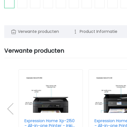
Verwante producten
Product Informatie
Verwante producten
lor
Expression Home Xp-2150
Expression Hom
jet
- All-in-one Printer - Inkjet
- All-in-one Print