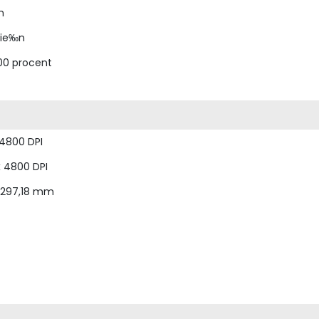
m
pie‰n
00 procent
 4800 DPI
 4800 DPI
x 297,18 mm