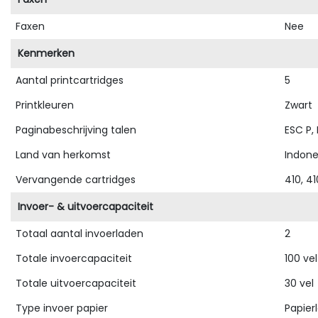
Faxen
Nee
Kenmerken
Aantal printcartridges
5
Printkleuren
Zwart
Paginabeschrijving talen
ESC P,
Land van herkomst
Indon
Vervangende cartridges
410, 4
Invoer- & uitvoercapaciteit
Totaal aantal invoerladen
2
Totale invoercapaciteit
100 vel
Totale uitvoercapaciteit
30 vel
Type invoer papier
Papier