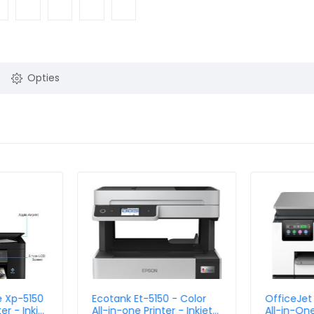
Opties
e Xp-5150
Ecotank Et-5150 - Color
OfficeJet 
er - Inkjet
All-in-one Printer - Inkjet -
All-in-One