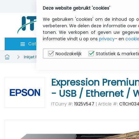
Deze website gebruikt 'cookies'
We gebruiken 'cookies' om de inhoud op o
verbeteren. We delen deze informatie over 
tonen. We verkopen of geven uw gegevens 
informatie vindt u op ons
privacy
- en
cookie
Categorieën
Computers
Toebeho
Noodzakelijk
Statistiek & market
Inkjet Printers
EPSON C11CH03401 XP-7100 - all-in-one 
Expression Premium 
- USB / Ethernet / 
ITCurry #:
1925V547
| Article #:
C11CH03