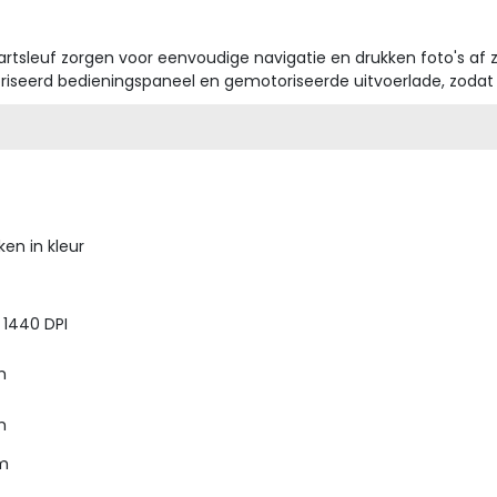
tsleuf zorgen voor eenvoudige navigatie en drukken foto's af 
oriseerd bedieningspaneel en gemotoriseerde uitvoerlade, zodat
ken in kleur
 1440 DPI
m
m
pm