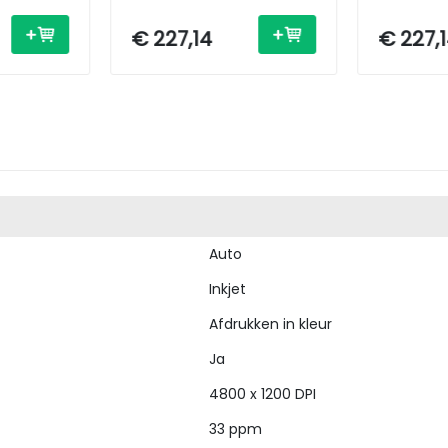
Fi/ USB
Inkjet - A4 - Wi-Fi/ USB
Inkjet - A
€ 227,14
€ 227,
Auto
Inkjet
Afdrukken in kleur
Ja
4800 x 1200 DPI
33 ppm