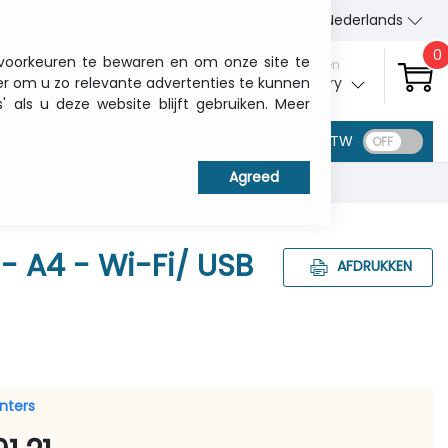
Wie wij zijn
Contact
Nederlands
0
 voorkeuren te bewaren en om onze site te
Aanmelden
er om u zo relevante advertenties te kunnen
My ITCurry
als u deze website blijft gebruiken. Meer
BTW
 - A4 - Wi-Fi/ USB
AFDRUKKEN
inters