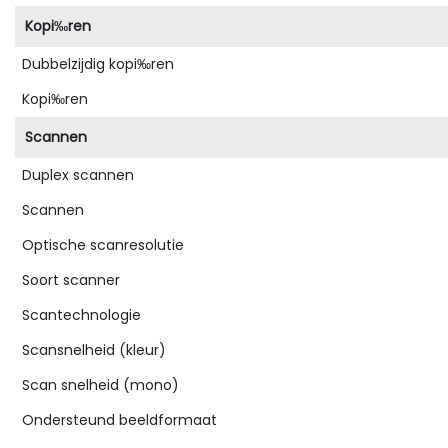
Kopi‰ren
Dubbelzijdig kopi‰ren
Kopi‰ren
Scannen
Duplex scannen
Scannen
Optische scanresolutie
Soort scanner
Scantechnologie
Scansnelheid (kleur)
Scan snelheid (mono)
Ondersteund beeldformaat