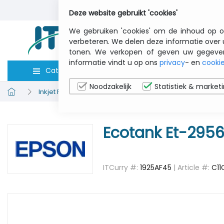
Deze website gebruikt 'cookies'
We gebruiken 'cookies' om de inhoud op o
verbeteren. We delen deze informatie over 
tonen. We verkopen of geven uw gegevens 
informatie vindt u op ons
privacy
- en
cookie
Categorieën
Computers
Toebeho
Noodzakelijk
Statistiek & market
Inkjet Printers
EPSON C11CL41405 Ecotank ET-2956 - Mult
Ecotank Et-2956 
ITCurry #:
1925AF45
| Article #:
C11