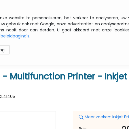
Gratis transport vanaf € 200 zbtw
nze website te personaliseren, het verkeer te analyseren, uw
uw gebruik ook met Google, onze advertentie- en analysepartn
nooit door aan derden. U gaat akkoord met onze 'cookies' 
beleidpagina's
.
ren
Printers
Opslag
Software
Netwerk
ing
ifunction Printer - Inkjet - A4 - Wi-Fi/ USB
- Multifunction Printer - Inkjet
CL41405
Meer zoeken:
Inkjet Pr
Prijs: