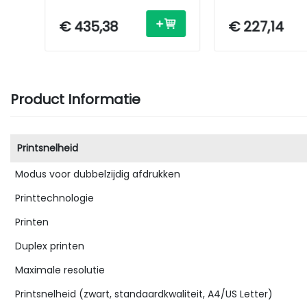
Inkjet - A4 - Wi-Fi/ USB
Inkjet - A4 - Wi-
€ 435,38
€ 227,14
Product Informatie
Printsnelheid
Modus voor dubbelzijdig afdrukken
Printtechnologie
Printen
Duplex printen
Maximale resolutie
Printsnelheid (zwart, standaardkwaliteit, A4/US Letter)