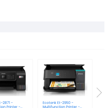
t-2871 -
Ecotank Et-2950 -
Eco
ion Printer -
Multifunction Printer -
Mul