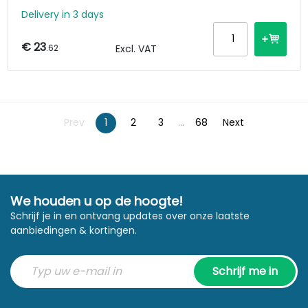
Delivery in 3 days
€ 23
.62
Excl. VAT
Prev
1
2
3
...
68
Next
We houden u op de hoogte!
Schrijf je in en ontvang updates over onze laatste
aanbiedingen & kortingen.
Schrijf me in