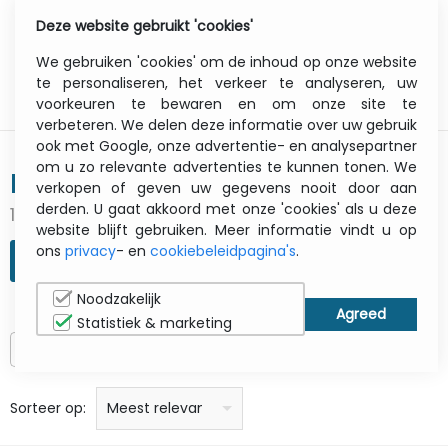
Deze website gebruikt 'cookies'
0
Menu
We gebruiken 'cookies' om de inhoud op onze website
te personaliseren, het verkeer te analyseren, uw
voorkeuren te bewaren en om onze site te
verbeteren. We delen deze informatie over uw gebruik
ook met Google, onze advertentie- en analysepartner
om u zo relevante advertenties te kunnen tonen. We
DICOTA
verkopen of geven uw gegevens nooit door aan
derden. U gaat akkoord met onze 'cookies' als u deze
1357 gevonden resultaten
website blijft gebruiken. Meer informatie vindt u op
ons
privacy
- en
cookiebeleidpagina's
.
ZOEKOPDRACHT VERFIJNEN
Noodzakelijk
Statistiek & marketing
Alleen op voorraad
prijs: laag naar hoog
prijs: Hoog naar laag
Alfabetisch: A - Z
Alfabetisch: Z - A
Fabricant
Sorteer op:
Meest relevant