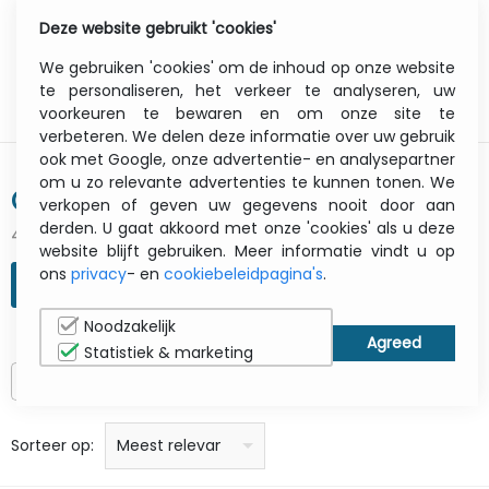
Deze website gebruikt 'cookies'
0
Menu
We gebruiken 'cookies' om de inhoud op onze website
te personaliseren, het verkeer te analyseren, uw
voorkeuren te bewaren en om onze site te
verbeteren. We delen deze informatie over uw gebruik
ook met Google, onze advertentie- en analysepartner
om u zo relevante advertenties te kunnen tonen. We
CISCO
verkopen of geven uw gegevens nooit door aan
derden. U gaat akkoord met onze 'cookies' als u deze
4122 gevonden resultaten
website blijft gebruiken. Meer informatie vindt u op
ons
privacy
- en
cookiebeleidpagina's
.
ZOEKOPDRACHT VERFIJNEN
Noodzakelijk
Statistiek & marketing
Alleen op voorraad
prijs: laag naar hoog
prijs: Hoog naar laag
Alfabetisch: A - Z
Alfabetisch: Z - A
Fabricant
Sorteer op:
Meest relevant