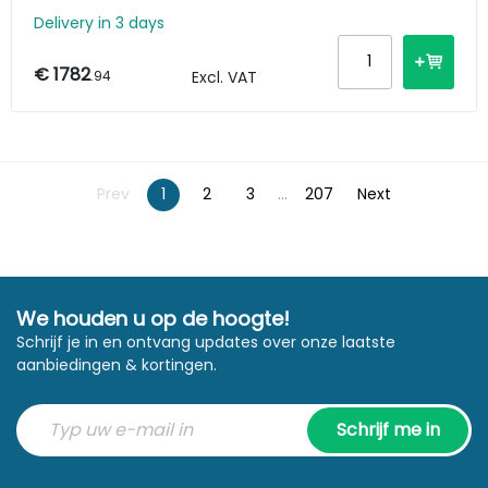
Delivery in 3 days
€ 1782
.94
Excl. VAT
Prev
1
2
3
...
207
Next
We houden u op de hoogte!
Schrijf je in en ontvang updates over onze laatste
aanbiedingen & kortingen.
Schrijf me in