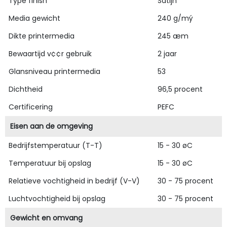
Type finish
Satijn
Media gewicht
240 g/mý
Dikte printermedia
245 æm
Bewaartijd v¢¢r gebruik
2 jaar
Glansniveau printermedia
53
Dichtheid
96,5 procent
Certificering
PEFC
Eisen aan de omgeving
Bedrijfstemperatuur (T-T)
15 - 30 øC
Temperatuur bij opslag
15 - 30 øC
Relatieve vochtigheid in bedrijf (V-V)
30 - 75 procent
Luchtvochtigheid bij opslag
30 - 75 procent
Gewicht en omvang