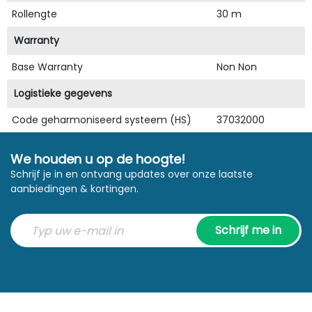
Rollengte
30 m
Warranty
Base Warranty
Non Non
Logistieke gegevens
Code geharmoniseerd systeem (HS)
37032000
We houden u op de hoogte!
Schrijf je in en ontvang updates over onze laatste
aanbiedingen & kortingen.
Schrijf me in