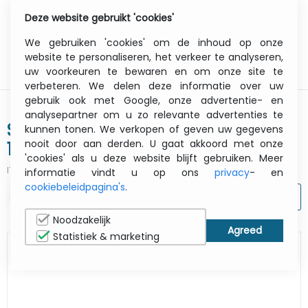
Deze website gebruikt 'cookies'
0
Menu
We gebruiken 'cookies' om de inhoud op onze
website te personaliseren, het verkeer te analyseren,
uw voorkeuren te bewaren en om onze site te
verbeteren. We delen deze informatie over uw
gebruik ook met Google, onze advertentie- en
analysepartner om u zo relevante advertenties te
Satin Photo paper 6063b 240g
kunnen tonen. We verkopen of geven uw gegevens
nooit door aan derden. U gaat akkoord met onze
1067mmx30m Fsc
'cookies' als u deze website blijft gebruiken. Meer
ITCurry #:
0874M072
| Article #:
97003183
informatie vindt u op ons
privacy
- en
cookiebeleidpagina's
.
AFDRUKKEN
Noodzakelijk
Statistiek & marketing