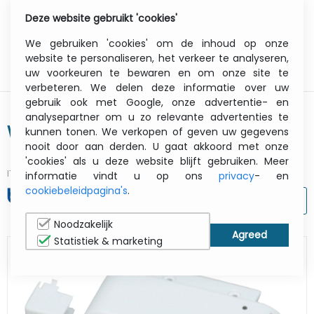
Deze website gebruikt 'cookies'
0
Menu
We gebruiken 'cookies' om de inhoud op onze
website te personaliseren, het verkeer te analyseren,
uw voorkeuren te bewaren en om onze site te
verbeteren. We delen deze informatie over uw
gebruik ook met Google, onze advertentie- en
analysepartner om u zo relevante advertenties te
Wi-Fi WLAN Interface (pa-wi-001)
kunnen tonen. We verkopen of geven uw gegevens
nooit door aan derden. U gaat akkoord met onze
'cookies' als u deze website blijft gebruiken. Meer
ITCurry #:
07358207
| Article #:
PAWI001
informatie vindt u op ons
privacy
- en
cookiebeleidpagina's
.
AFDRUKKEN
Noodzakelijk
Statistiek & marketing