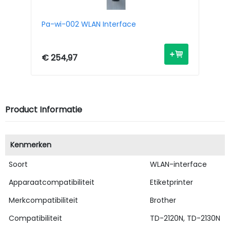
.2
Pa-wi-002 WLAN Interface
Pa
In
€ 254,97
€ 
Product Informatie
Kenmerken
Soort
WLAN-interface
Apparaatcompatibiliteit
Etiketprinter
Merkcompatibiliteit
Brother
Compatibiliteit
TD-2120N, TD-2130N