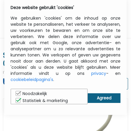
Deze website gebruikt 'cookies'
0
Menu
We gebruiken 'cookies' om de inhoud op onze
website te personaliseren, het verkeer te analyseren,
uw voorkeuren te bewaren en om onze site te
verbeteren. We delen deze informatie over uw
gebruik ook met Google, onze advertentie- en
analysepartner om u zo relevante advertenties te
Serial Interface Adapter (pa-sca-
kunnen tonen. We verkopen of geven uw gegevens
nooit door aan derden. U gaat akkoord met onze
001)
'cookies' als u deze website blijft gebruiken. Meer
ITCurry #:
07358210
| Article #:
PASCA001
informatie vindt u op ons
privacy
- en
cookiebeleidpagina's
.
AFDRUKKEN
Noodzakelijk
Statistiek & marketing