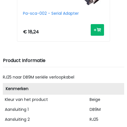
Pa-sca-002 - Serial Adapter
Bl
00
€ 18,24
€ 
Product Informatie
RJ25 naar DB9M seriële verloopkabel
Kenmerken
Kleur van het product
Beige
Aansluiting 1
DB9M
Aansluiting 2
RJ25