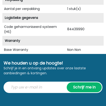
Aantal per verpakking
1 stuk(s)
Logistieke gegevens
Code geharmoniseerd systeem
84439990
(HS)
Warranty
Base Warranty
Non Non
We houden u op de hoogte!
Schrijf je in en ontvang updates over onze laatste
aanbiedingen & kortingen.
Schrijf me in