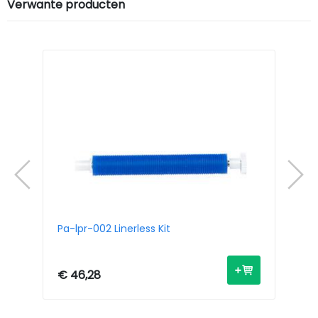
Verwante producten
Pa-lpr-002 Linerless Kit
Pa
€ 46,28
€ 