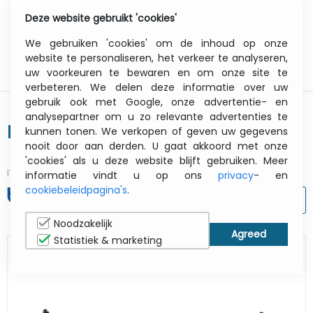
Deze website gebruikt 'cookies'
0
Menu
We gebruiken 'cookies' om de inhoud op onze
website te personaliseren, het verkeer te analyseren,
uw voorkeuren te bewaren en om onze site te
verbeteren. We delen deze informatie over uw
gebruik ook met Google, onze advertentie- en
analysepartner om u zo relevante advertenties te
Linerless Platen Roller Pa-lpr-001
kunnen tonen. We verkopen of geven uw gegevens
nooit door aan derden. U gaat akkoord met onze
'cookies' als u deze website blijft gebruiken. Meer
ITCurry #:
07359777
| Article #:
PALPR001
informatie vindt u op ons
privacy
- en
cookiebeleidpagina's
.
AFDRUKKEN
Noodzakelijk
Statistiek & marketing