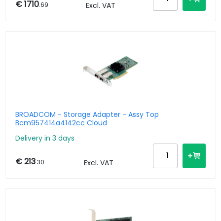
€ 1710
.69
Excl. VAT
BROADCOM - Storage Adapter - Assy Top
Bcm957414a4142cc Cloud
Delivery in 3 days
€ 213
.30
Excl. VAT