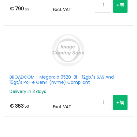
€ 790
.62
Excl. VAT
BROADCOM - Megaraid 9520-8i - 12gb/s SAS And
16gt/s Pci-e Gen4 (nvme) Compliant
Delivery in 3 days
€ 383
.53
Excl. VAT