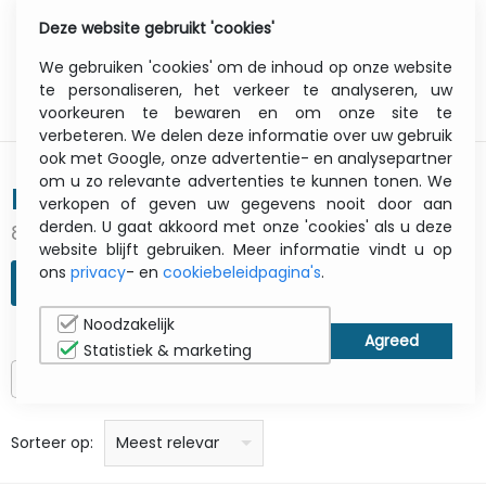
Deze website gebruikt 'cookies'
0
Menu
We gebruiken 'cookies' om de inhoud op onze website
te personaliseren, het verkeer te analyseren, uw
voorkeuren te bewaren en om onze site te
verbeteren. We delen deze informatie over uw gebruik
ook met Google, onze advertentie- en analysepartner
om u zo relevante advertenties te kunnen tonen. We
BROADCOM
verkopen of geven uw gegevens nooit door aan
derden. U gaat akkoord met onze 'cookies' als u deze
81 gevonden resultaten
website blijft gebruiken. Meer informatie vindt u op
ons
privacy
- en
cookiebeleidpagina's
.
ZOEKOPDRACHT VERFIJNEN
Noodzakelijk
Statistiek & marketing
Alleen op voorraad
prijs: laag naar hoog
prijs: Hoog naar laag
Alfabetisch: A - Z
Alfabetisch: Z - A
Fabricant
Sorteer op:
Meest relevant