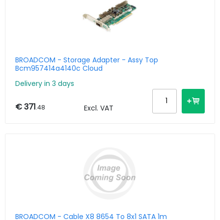
BROADCOM - Storage Adapter - Assy Top
Bcm957414a4140c Cloud
Delivery in 3 days
€ 371
.48
Excl. VAT
BROADCOM - Cable X8 8654 To 8x1 SATA 1m