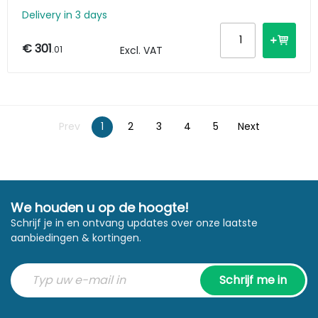
Delivery in 3 days
€ 301
.01
Excl. VAT
Prev
1
2
3
4
5
Next
We houden u op de hoogte!
Schrijf je in en ontvang updates over onze laatste
aanbiedingen & kortingen.
Schrijf me in