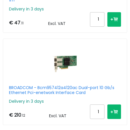
1m
Delivery in 3 days
€ 47
.11
Excl. VAT
BROADCOM - Bcm957412a4120ac Dual-port 10 Gb/s
Ethernet Pci-enetwork Interface Card
Delivery in 3 days
€ 210
.12
Excl. VAT