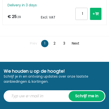
Delivery in 3 days
€ 25
.29
Excl. VAT
Prev
1
2
3
Next
We houden u op de hoogte!
Schrijf je in en ontvang updates over onze laatste
aanbiedingen & kortingen.
Schrijf me in