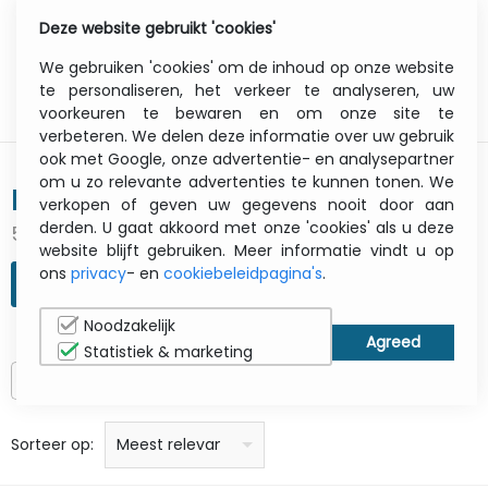
Deze website gebruikt 'cookies'
0
Menu
We gebruiken 'cookies' om de inhoud op onze website
te personaliseren, het verkeer te analyseren, uw
voorkeuren te bewaren en om onze site te
verbeteren. We delen deze informatie over uw gebruik
ook met Google, onze advertentie- en analysepartner
om u zo relevante advertenties te kunnen tonen. We
Belkin - Power
verkopen of geven uw gegevens nooit door aan
derden. U gaat akkoord met onze 'cookies' als u deze
52 Producten
website blijft gebruiken. Meer informatie vindt u op
ons
privacy
- en
cookiebeleidpagina's
.
ZOEKOPDRACHT VERFIJNEN
Noodzakelijk
Statistiek & marketing
Alleen op voorraad
prijs: laag naar hoog
prijs: Hoog naar laag
Alfabetisch: A - Z
Alfabetisch: Z - A
Fabricant
Sorteer op:
Meest relevant