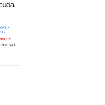
RKS -
en
F380 -
act Us!
onth
Excl. VAT