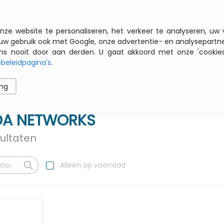
Gratis transport vanaf € 200 zbtw
nze website te personaliseren, het verkeer te analyseren, uw
uw gebruik ook met Google, onze advertentie- en analysepartn
nooit door aan derden. U gaat akkoord met onze 'cookies' 
beleidpagina's
.
ren
Printers
Opslag
Software
Netwerk
ing
A NETWORKS
ultaten
Alleen op voorraad