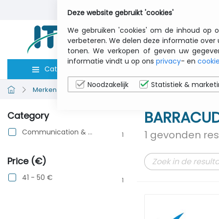
Deze website gebruikt 'cookies'
We gebruiken 'cookies' om de inhoud op o
verbeteren. We delen deze informatie over 
tonen. We verkopen of geven uw gegevens 
informatie vindt u op ons
privacy
- en
cookie
Categorieën
Computers
Toebeho
Noodzakelijk
Statistiek & market
Merken bekijken
BARRACUDA NETWORKS
BARRACUD
Category
Communication & Networking
1 gevonden res
1
Price (€)
41 - 50 €
1