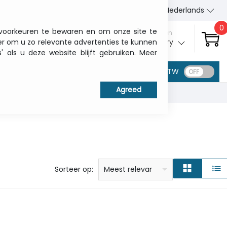
Wie wij zijn
Contact
Nederlands
0
 voorkeuren te bewaren en om onze site te
Aanmelden
er om u zo relevante advertenties te kunnen
My ITCurry
als u deze website blijft gebruiken. Meer
BTW
prijs: laag naar hoog
prijs: Hoog naar laag
Alfabetisch: A - Z
Alfabetisch: Z - A
Fabricant
Sorteer op:
Meest relevant