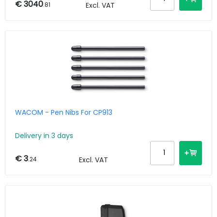
€ 3040
.81
Excl. VAT
WACOM - Pen Nibs For CP913
Delivery in 3 days
€ 3
.24
Excl. VAT