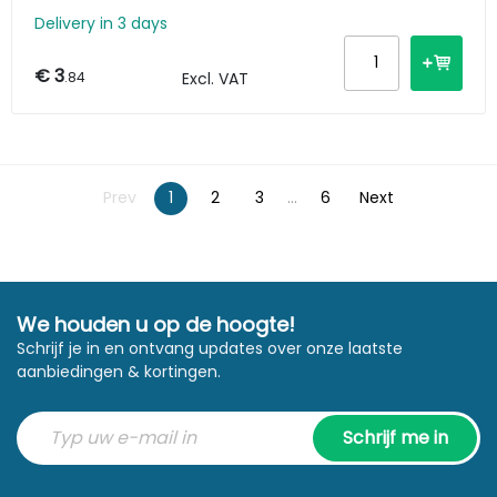
Delivery in 3 days
€ 3
.84
Excl. VAT
Prev
1
2
3
...
6
Next
We houden u op de hoogte!
Schrijf je in en ontvang updates over onze laatste
aanbiedingen & kortingen.
Schrijf me in