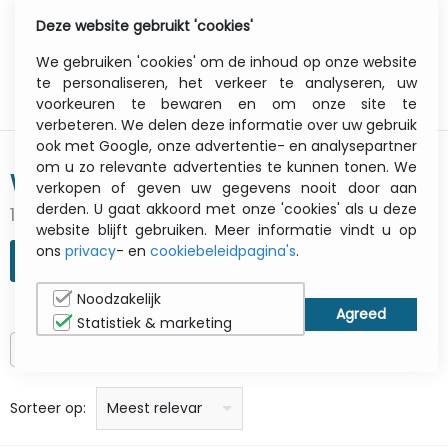
Deze website gebruikt 'cookies'
0
Menu
We gebruiken 'cookies' om de inhoud op onze website
te personaliseren, het verkeer te analyseren, uw
voorkeuren te bewaren en om onze site te
verbeteren. We delen deze informatie over uw gebruik
ook met Google, onze advertentie- en analysepartner
om u zo relevante advertenties te kunnen tonen. We
WACOM
verkopen of geven uw gegevens nooit door aan
derden. U gaat akkoord met onze 'cookies' als u deze
115 gevonden resultaten
website blijft gebruiken. Meer informatie vindt u op
ons
privacy
- en
cookiebeleidpagina's
.
ZOEKOPDRACHT VERFIJNEN
Noodzakelijk
Statistiek & marketing
Alleen op voorraad
prijs: laag naar hoog
prijs: Hoog naar laag
Alfabetisch: A - Z
Alfabetisch: Z - A
Fabricant
Sorteer op:
Meest relevant