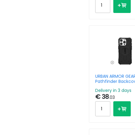
URBAN ARMOR GEAR
Pathfinder Backco
Magsafe iPhone 16 
Delivery in 3 days
Black
€ 38
.03