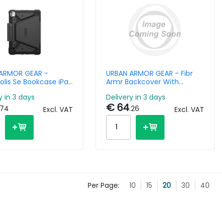
ARMOR GEAR -
URBAN ARMOR GEAR - Fibr
olis Se Bookcase iPad
Armr Backcover With
(2024) M4 - Black
Magneetring Samsung
y in 3 days
Delivery in 3 days
Galaxy S26 Ultra - Orange /
€ 64
.74
.26
Excl. VAT
Excl. VAT
Per Page:
10
15
20
30
40