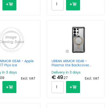
ARMOR GEAR - Apple
URBAN ARMOR GEAR -
17 Plyo Ice
Plasma Xte Backcover
Magsafe Samsung Galaxy
y in 3 days
Delivery in 3 days
S26 Ultra - Ash / Titanium
€ 49
.09
.27
Excl. VAT
Excl. VAT