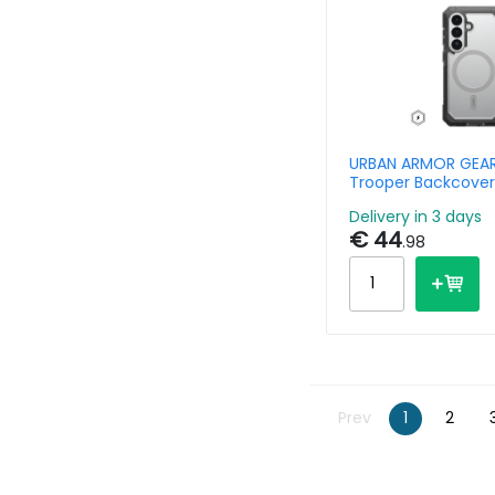
URBAN ARMOR GEAR
Trooper Backcover
Magneet Samsung
Delivery in 3 days
S26 - Ash Clear
€ 44
.98
Prev
1
2