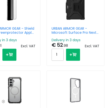
ARMOR GEAR - Shield
URBAN ARMOR GEAR -
creenprotector Apple
Microsoft Surface Pro Next
Air
Metropolis Se - Black - Bulk
y in 3 days
Delivery in 3 days
€ 52
81
.98
Excl. VAT
Excl. VAT