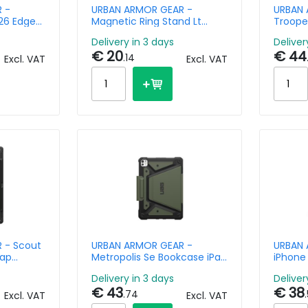
 -
URBAN ARMOR GEAR -
URBAN 
26 Edge
Magnetic Ring Stand Lt
Troope
Mallard
Magnee
Delivery in 3 days
Deliver
S26 Plu
€ 20
€ 44
.14
Excl. VAT
Excl. VAT
 - Scout
URBAN ARMOR GEAR -
URBAN 
rap
Metropolis Se Bookcase iPad
iPhone 
b A11
Pro 11 (2024) M4 - Olive
Mgsf M
Delivery in 3 days
Deliver
ck
€ 43
€ 38
.74
Excl. VAT
Excl. VAT