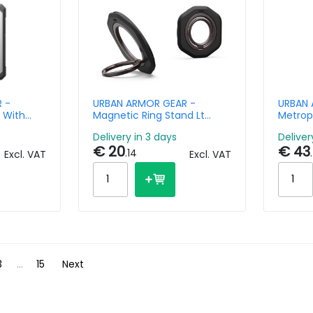
 -
URBAN ARMOR GEAR -
URBAN 
 With
Magnetic Ring Stand Lt
Metrop
 Galaxy
Black
Pro 11 
Delivery in 3 days
Deliver
€ 20
€ 43
.14
Excl. VAT
Excl. VAT
3
...
15
Next