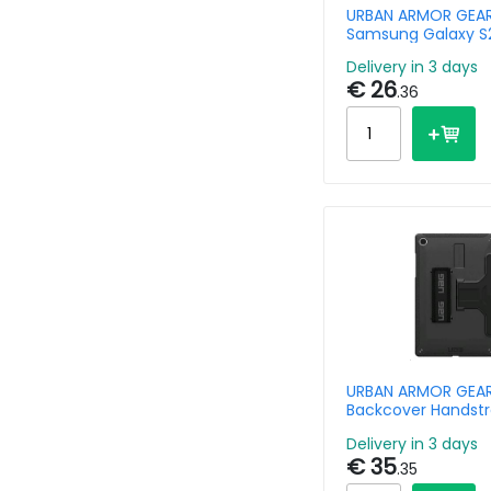
URBAN ARMOR GEAR
Samsung Galaxy S
Plyo Ice
Delivery in 3 days
€ 26
.36
URBAN ARMOR GEAR
Backcover Handst
Samsung Galaxy Ta
Delivery in 3 days
Plus / A9 Plus - Bla
€ 35
.35