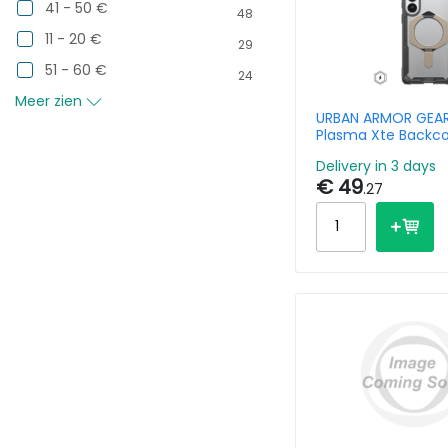
41 - 50 €
48
11 - 20 €
29
51 - 60 €
24
Meer zien
URBAN ARMOR GEAR
Plasma Xte Backc
Magsafe Samsung
Delivery in 3 days
S26 - Ash / Titani
€ 49
.27