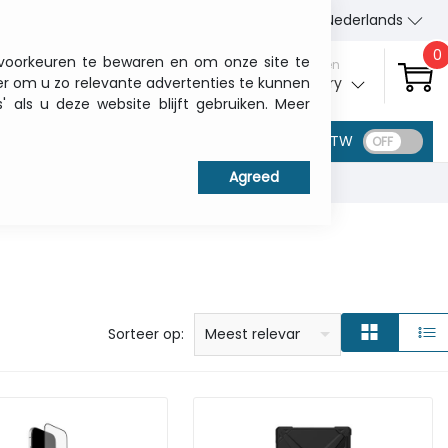
Wie wij zijn
Contact
Nederlands
0
 voorkeuren te bewaren en om onze site te
Aanmelden
er om u zo relevante advertenties te kunnen
My ITCurry
als u deze website blijft gebruiken. Meer
BTW
prijs: laag naar hoog
prijs: Hoog naar laag
Alfabetisch: A - Z
Alfabetisch: Z - A
Fabricant
Sorteer op:
Meest relevant