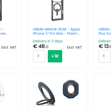
 -
URBAN ARMOR GEAR - Apple
URBAN 
over
iPhone 17 Pro Max - Plasm
Plus S
 Galaxy
Xte Mgsf Titan
iPhone 
Delivery in 3 days
Deliver
um
€ 48
€ 13
.21
.
Excl. VAT
Excl. VAT