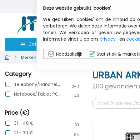
Deze website gebruikt 'cookies'
We gebruiken 'cookies' om de inhoud op o
verbeteren. We delen deze informatie over 
tonen. We verkopen of geven uw gegevens 
informatie vindt u op ons
privacy
- en
cookie
Categorieën
Computers
Toebeho
Noodzakelijk
Statistiek & market
Merken bekijken
URBAN ARMOR GEAR
URBAN AR
Category
Telephony/Handhelds
283 gevonden 
240
Notebook/Tablet PC/e-Book
43
Price (€)
31 - 40 €
83
21 - 30 €
64