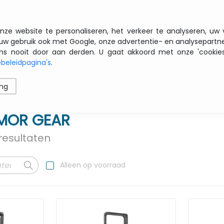
Gratis transport vanaf € 200 zbtw
nze website te personaliseren, het verkeer te analyseren, uw
uw gebruik ook met Google, onze advertentie- en analysepartn
nooit door aan derden. U gaat akkoord met onze 'cookies' 
beleidpagina's
.
ren
Printers
Opslag
Software
Netwerk
ing
MOR GEAR
resultaten
Alleen op voorraad