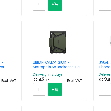
 -
URBAN ARMOR GEAR -
URBAN 
ver
Metropolis Se Bookcase iPad
iPhone 
Pro -
Air 11 Inch (2024) M2 / Air 5
Delivery in 3 days
Deliver
(2022) / Air
€ 43
€ 24
.74
Excl. VAT
Excl. VAT