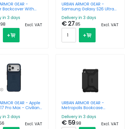
ARMOR GEAR -
URBAN ARMOR GEAR -
r Backcover With
Samsung Galaxy S26 Ultra
t Samsung Galaxy
Dot W/magnet True Clear
y in 3 days
Delivery in 3 days
s - Ash Clear
Ice/ash
€ 27
.98
.85
Excl. VAT
Excl. VAT
ARMOR GEAR - Apple
URBAN ARMOR GEAR -
17 Pro Max - Civilian
Metropolis Bookcase
allard
Samsung Galaxy Tab S9 Fe
y in 3 days
Delivery in 3 days
- Black
€ 59
.56
.98
Excl. VAT
Excl. VAT