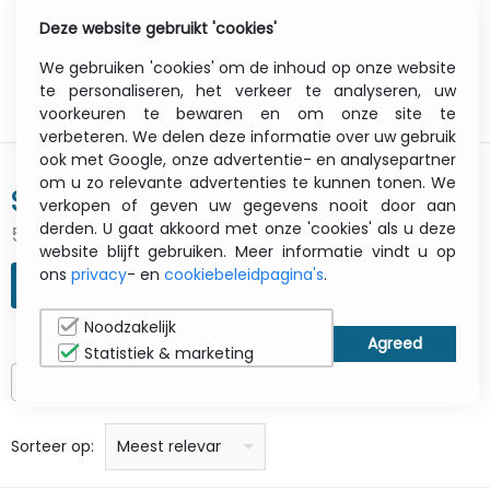
Deze website gebruikt 'cookies'
0
Menu
We gebruiken 'cookies' om de inhoud op onze website
te personaliseren, het verkeer te analyseren, uw
voorkeuren te bewaren en om onze site te
verbeteren. We delen deze informatie over uw gebruik
ook met Google, onze advertentie- en analysepartner
om u zo relevante advertenties te kunnen tonen. We
STAR MICRONICS
verkopen of geven uw gegevens nooit door aan
derden. U gaat akkoord met onze 'cookies' als u deze
547 gevonden resultaten
website blijft gebruiken. Meer informatie vindt u op
ons
privacy
- en
cookiebeleidpagina's
.
ZOEKOPDRACHT VERFIJNEN
Noodzakelijk
Statistiek & marketing
Alleen op voorraad
prijs: laag naar hoog
prijs: Hoog naar laag
Alfabetisch: A - Z
Alfabetisch: Z - A
Fabricant
Sorteer op:
Meest relevant