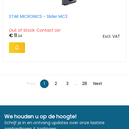
STAR MICRONICS - Slider MC3
Out of Stock. Contact Us!
€ 11
.34
Excl. VAT
Prev
1
2
3
...
28
Next
We houden u op de hoogte!
Schrijf je in en ontvang updates over onze laatste
aanbiedingen & kortingen.