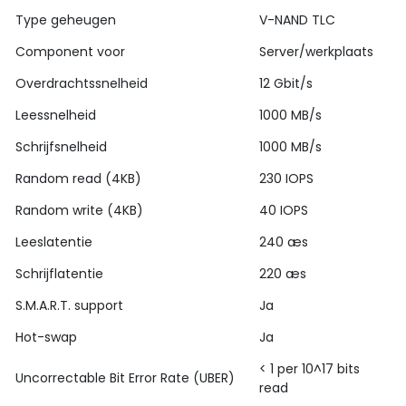
Type geheugen
V-NAND TLC
Component voor
Server/werkplaats
Overdrachtssnelheid
12 Gbit/s
Leessnelheid
1000 MB/s
Schrijfsnelheid
1000 MB/s
Random read (4KB)
230 IOPS
Random write (4KB)
40 IOPS
Leeslatentie
240 æs
Schrijflatentie
220 æs
S.M.A.R.T. support
Ja
Hot-swap
Ja
< 1 per 10^17 bits
Uncorrectable Bit Error Rate (UBER)
read