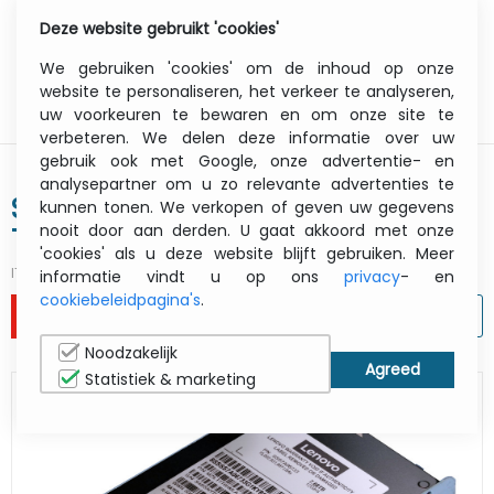
Deze website gebruikt 'cookies'
0
Menu
We gebruiken 'cookies' om de inhoud op onze
website te personaliseren, het verkeer te analyseren,
uw voorkeuren te bewaren en om onze site te
verbeteren. We delen deze informatie over uw
gebruik ook met Google, onze advertentie- en
analysepartner om u zo relevante advertenties te
SSD PM1643a 960GB 2.5in SAS 12Gb
kunnen tonen. We verkopen of geven uw gegevens
nooit door aan derden. U gaat akkoord met onze
ThinkSystem Hot Swap
'cookies' als u deze website blijft gebruiken. Meer
ITCurry #:
M852MD10
| Article #:
4XB7A38175
informatie vindt u op ons
privacy
- en
cookiebeleidpagina's
.
AFDRUKKEN
Noodzakelijk
Statistiek & marketing