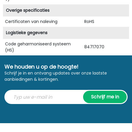
Overige specificaties
Certificaten van naleving
RoHS
Logistieke gegevens
Code geharmoniseerd systeem
84717070
(HS)
We houden u op de hoogte!
Schrijf je in en ontvang updates over onze laatste
aanbiedingen & kortingen.
Schrijf me in