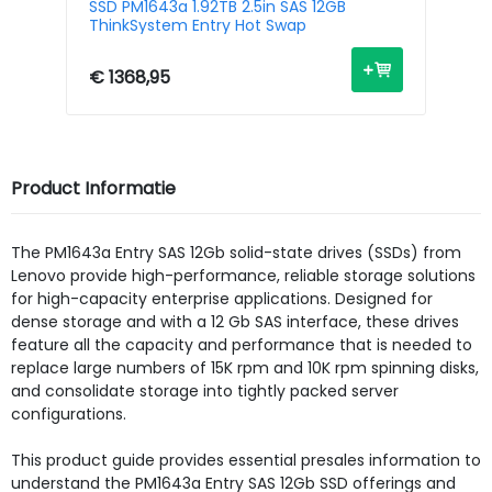
SSD PM1643a 1.92TB 2.5in SAS 12GB
SS
ThinkSystem Entry Hot Swap
Th
€ 1368,95
€ 
Product Informatie
The PM1643a Entry SAS 12Gb solid-state drives (SSDs) from
Lenovo provide high-performance, reliable storage solutions
for high-capacity enterprise applications. Designed for
dense storage and with a 12 Gb SAS interface, these drives
feature all the capacity and performance that is needed to
replace large numbers of 15K rpm and 10K rpm spinning disks,
and consolidate storage into tightly packed server
configurations.
This product guide provides essential presales information to
understand the PM1643a Entry SAS 12Gb SSD offerings and