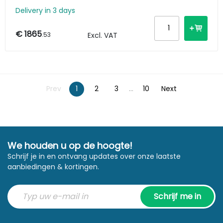
Delivery in 3 days
€ 1865
.53
Excl. VAT
Prev
1
2
3
...
10
Next
We houden u op de hoogte!
Schrijf je in en ontvang updates over onze laatste
aanbiedingen & kortingen.
Schrijf me in