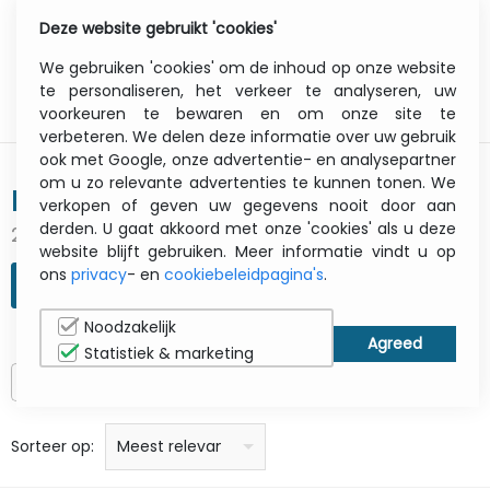
Deze website gebruikt 'cookies'
0
Menu
We gebruiken 'cookies' om de inhoud op onze website
te personaliseren, het verkeer te analyseren, uw
voorkeuren te bewaren en om onze site te
verbeteren. We delen deze informatie over uw gebruik
ook met Google, onze advertentie- en analysepartner
om u zo relevante advertenties te kunnen tonen. We
HP - Opslag
verkopen of geven uw gegevens nooit door aan
derden. U gaat akkoord met onze 'cookies' als u deze
200 Producten
website blijft gebruiken. Meer informatie vindt u op
ons
privacy
- en
cookiebeleidpagina's
.
ZOEKOPDRACHT VERFIJNEN
Noodzakelijk
Statistiek & marketing
Alleen op voorraad
prijs: laag naar hoog
prijs: Hoog naar laag
Alfabetisch: A - Z
Alfabetisch: Z - A
Fabricant
Sorteer op:
Meest relevant