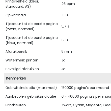
Printsnelheid (kleur,
26 ppm
standaard, A3)
Opwarmtijd
131 s
Tijdsduur tot de eerste pagina
5,7 s
(zwart, normaal)
Tijdsduur tot de eerste pagina
6,1 s
(kleur, normaal)
Afdrukbereik
5 mm
Watermerk printen
Ja
Beveiligd afdrukken
Ja
Kenmerken
Gebruiksindicatie (maximaal)
150000 pagina's per maand
Aanbevolen gebruiksindicatie
0 - 40000 pagina's per maa
Printkleuren
Zwart, Cyaan, Magenta, Gee