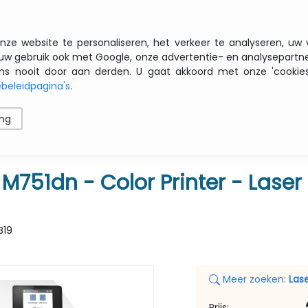
Gratis transport vanaf € 200 zbtw
nze website te personaliseren, het verkeer te analyseren, uw
uw gebruik ook met Google, onze advertentie- en analysepartn
nooit door aan derden. U gaat akkoord met onze 'cookies' 
beleidpagina's
.
ren
Printers
Opslag
Software
Netwerk
ing
dn - Color Printer
 M751dn - Color Printer - Laser
B19
Meer zoeken:
Lase
Prijs: