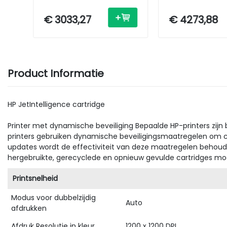
Laser - A3 - USB /
Multifunction Pri
Ethernet
Laser - A3 - USB 
€ 3033,27
€ 4273,88
Ethernet
Product Informatie
HP JetIntelligence cartridge
Printer met dynamische beveiliging Bepaalde HP-printers zijn
printers gebruiken dynamische beveiligingsmaatregelen om car
updates wordt de effectiviteit van deze maatregelen behoude
hergebruikte, gerecyclede en opnieuw gevulde cartridges moge
Printsnelheid
Modus voor dubbelzijdig
Auto
afdrukken
Afdruk Resolutie in kleur
1200 x 1200 DPI