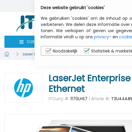
Deze website gebruikt 'cookies'
We gebruiken 'cookies' om de inhoud op o
verbeteren. We delen deze informatie over 
tonen. We verkopen of geven uw gegevens 
informatie vindt u op ons
privacy
- en
cookie
Categorieën
Computers
Toebeho
Noodzakelijk
Statistiek & market
Laser Printers
HP T3U44AB19 LaserJet Enterprise M751
LaserJet Enterprise
Ethernet
ITCurry #:
1170LHS7
| Article #:
T3U44A#