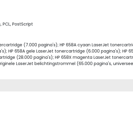
 PCL, PostScript
ercartridge (7.000 pagina's); HP 658A cyaan LaserJet tonercart
's); HP 658A gele LaserJet tonercartridge (6.000 pagina's); HP 6
rtridge (28.000 pagina's); HP 658X magenta LaserJet tonercartri
riginele LaserJet belichtingstrommel (65.000 pagina's, universeel