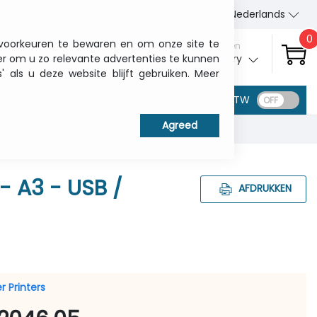
Wie wij zijn
Contact
Nederlands
0
 voorkeuren te bewaren en om onze site te
Aanmelden
er om u zo relevante advertenties te kunnen
My ITCurry
als u deze website blijft gebruiken. Meer
BTW
 - A3 - USB /
AFDRUKKEN
r Printers