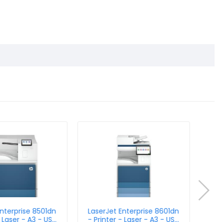
Enterprise 8501dn
LaserJet Enterprise 8601dn
Las
- Laser - A3 - USB
- Printer - Laser - A3 - USB
M72