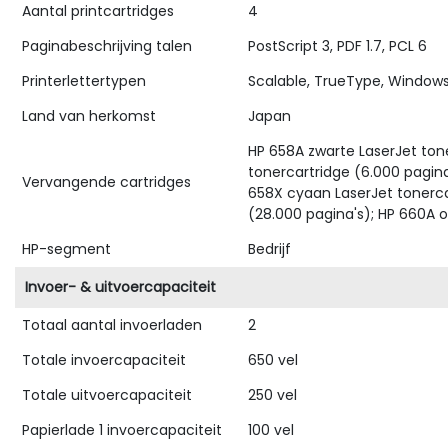
Aantal printcartridges
4
Paginabeschrijving talen
PostScript 3, PDF 1.7, PCL 6
Printerlettertypen
Scalable, TrueType, Windows,
Land van herkomst
Japan
HP 658A zwarte LaserJet ton
tonercartridge (6.000 pagina
Vervangende cartridges
658X cyaan LaserJet tonerca
(28.000 pagina's); HP 660A o
HP-segment
Bedrijf
Invoer- & uitvoercapaciteit
Totaal aantal invoerladen
2
Totale invoercapaciteit
650 vel
Totale uitvoercapaciteit
250 vel
Papierlade 1 invoercapaciteit
100 vel