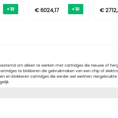
nter -
Printer - Laser - A3 - USB /
/ Etherne
/
Ethernet
€ 6024,17
€ 2712
 bestemd om alleen te werken met cartridges die nieuwe of herg
tridges te blokkeren die gebruikmaken van een chip of elektronis
n en blokkeren cartridges die eerder wel werkten. Hergebruikte
lijk.