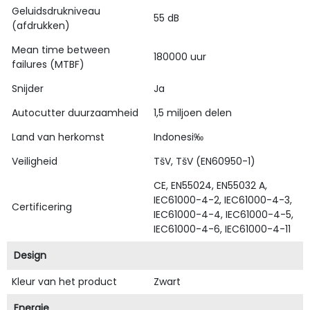
Geluidsdrukniveau
55 dB
(afdrukken)
Mean time between
180000 uur
failures (MTBF)
Snijder
Ja
Autocutter duurzaamheid
1,5 miljoen delen
Land van herkomst
Indonesi‰
Veiligheid
TšV, TšV (EN60950-1)
CE, EN55024, EN55032 A,
IEC61000-4-2, IEC61000-4-3,
Certificering
IEC61000-4-4, IEC61000-4-5,
IEC61000-4-6, IEC61000-4-11
Design
Kleur van het product
Zwart
Energie