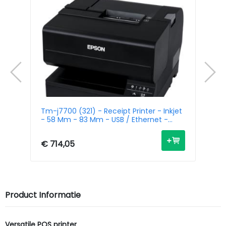
t -
Tm-j7700 (321) - Receipt Printer - Inkjet
Tm
- 58 Mm - 83 Mm - USB / Ethernet -
- 
White
Bl
€ 714,05
€ 
Product Informatie
Versatile POS printer