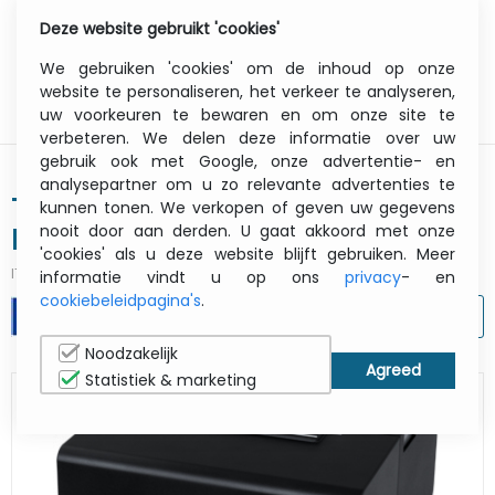
Deze website gebruikt 'cookies'
0
Menu
We gebruiken 'cookies' om de inhoud op onze
website te personaliseren, het verkeer te analyseren,
uw voorkeuren te bewaren en om onze site te
verbeteren. We delen deze informatie over uw
gebruik ook met Google, onze advertentie- en
analysepartner om u zo relevante advertenties te
Tm-j7700 (301) - Receipt Printer -
kunnen tonen. We verkopen of geven uw gegevens
nooit door aan derden. U gaat akkoord met onze
Inkjet - 58 Mm - 83 Mm - USB /
'cookies' als u deze website blijft gebruiken. Meer
Ethernet - Black
ITCurry #:
1925V543
| Article #:
C31CF70301A0
informatie vindt u op ons
privacy
- en
cookiebeleidpagina's
.
AFDRUKKEN
Noodzakelijk
Statistiek & marketing