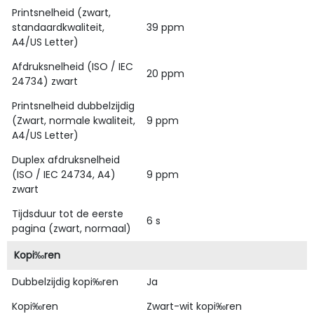
Printsnelheid (zwart,
standaardkwaliteit,
39 ppm
A4/US Letter)
Afdruksnelheid (ISO / IEC
20 ppm
24734) zwart
Printsnelheid dubbelzijdig
(Zwart, normale kwaliteit,
9 ppm
A4/US Letter)
Duplex afdruksnelheid
(ISO / IEC 24734, A4)
9 ppm
zwart
Tijdsduur tot de eerste
6 s
pagina (zwart, normaal)
Kopi‰ren
Dubbelzijdig kopi‰ren
Ja
Kopi‰ren
Zwart-wit kopi‰ren