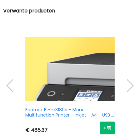
Verwante producten
n
Ecotank Et-m3180b - Mono
05
Multifunction Printer - Inkjet - A4 - USB /
m3
Ethernet / Wi-Fi
€ 485,37
€ 