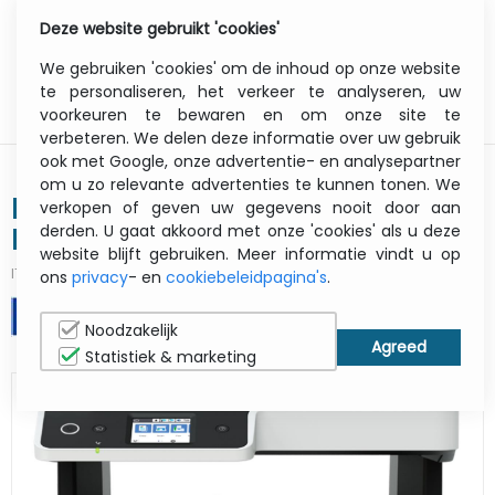
Deze website gebruikt 'cookies'
0
Menu
We gebruiken 'cookies' om de inhoud op onze website
te personaliseren, het verkeer te analyseren, uw
voorkeuren te bewaren en om onze site te
verbeteren. We delen deze informatie over uw gebruik
ook met Google, onze advertentie- en analysepartner
om u zo relevante advertenties te kunnen tonen. We
EcoTank Et-m3180 - Mono
verkopen of geven uw gegevens nooit door aan
derden. U gaat akkoord met onze 'cookies' als u deze
Multifunction Printer - Inkjet - A4 -
website blijft gebruiken. Meer informatie vindt u op
USB / Ethernet / Wi-Fi
ITCurry #:
1925V533
| Article #:
C11CG93402
ons
privacy
- en
cookiebeleidpagina's
.
AFDRUKKEN
Noodzakelijk
Statistiek & marketing