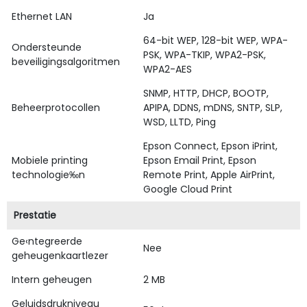
Ethernet LAN
Ja
64-bit WEP, 128-bit WEP, WPA-
Ondersteunde
PSK, WPA-TKIP, WPA2-PSK,
beveiligingsalgoritmen
WPA2-AES
SNMP, HTTP, DHCP, BOOTP,
Beheerprotocollen
APIPA, DDNS, mDNS, SNTP, SLP,
WSD, LLTD, Ping
Epson Connect, Epson iPrint,
Mobiele printing
Epson Email Print, Epson
technologie‰n
Remote Print, Apple AirPrint,
Google Cloud Print
Prestatie
Ge‹ntegreerde
Nee
geheugenkaartlezer
Intern geheugen
2 MB
Geluidsdrukniveau