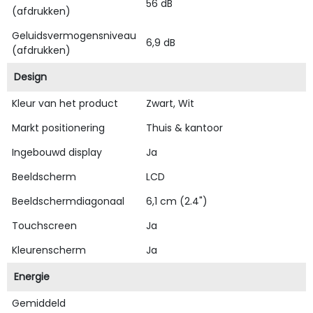
56 dB
(afdrukken)
Geluidsvermogensniveau
6,9 dB
(afdrukken)
Design
Kleur van het product
Zwart, Wit
Markt positionering
Thuis & kantoor
Ingebouwd display
Ja
Beeldscherm
LCD
Beeldschermdiagonaal
6,1 cm (2.4")
Touchscreen
Ja
Kleurenscherm
Ja
Energie
Gemiddeld