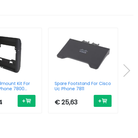
lmount Kit For
Spare Footstand For Cisco
Wal
 Phone 7800
Uc Phone 7811
Cis
4
€ 25,63
€ 