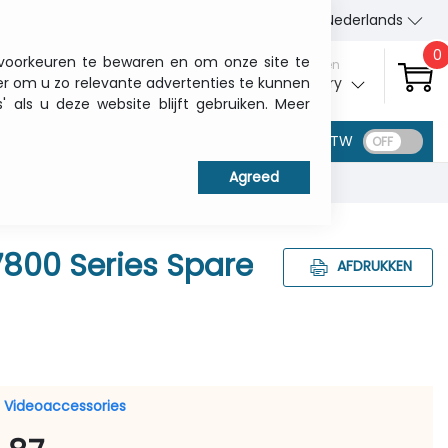
Wie wij zijn
Contact
Nederlands
0
 voorkeuren te bewaren en om onze site te
Aanmelden
er om u zo relevante advertenties te kunnen
My ITCurry
als u deze website blijft gebruiken. Meer
BTW
7800 Series Spare
AFDRUKKEN
/ Videoaccessories