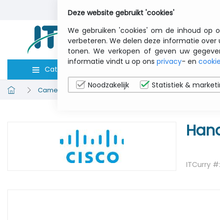
Deze website gebruikt 'cookies'
We gebruiken 'cookies' om de inhoud op o
verbeteren. We delen deze informatie over 
tonen. We verkopen of geven uw gegevens 
informatie vindt u op ons
privacy
- en
cookie
Categorieën
Computers
Toebeho
Noodzakelijk
Statistiek & market
Cameratassen
CISCO CP7800HSCORD= HANDSET C
Hand
ITCurry #