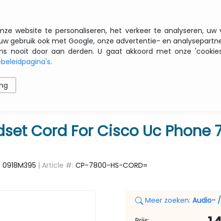
Gratis transport vanaf € 200 zbtw
nze website te personaliseren, het verkeer te analyseren, uw
uw gebruik ook met Google, onze advertentie- en analysepartn
nooit door aan derden. U gaat akkoord met onze 'cookies' 
beleidpagina's
.
ren
Printers
Opslag
Software
Netwerk
ing
ORD
set Cord For Cisco Uc Phone 
:
0918M395
| Article #:
CP-7800-HS-CORD=
Meer zoeken:
Audio- 
Prijs: