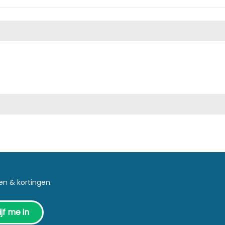
en & kortingen.
jf me in