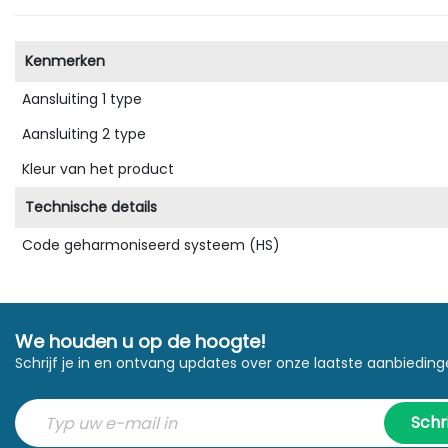
Kenmerken
Aansluiting 1 type
Aansluiting 2 type
Kleur van het product
Technische details
Code geharmoniseerd systeem (HS)
We houden u op de hoogte!
Schrijf je in en ontvang updates over onze laatste aanbieding
Schri