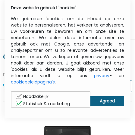
Deze website gebruikt 'cookies'
0
Menu
We gebruiken 'cookies' om de inhoud op onze
website te personaliseren, het verkeer te analyseren,
uw voorkeuren te bewaren en om onze site te
verbeteren. We delen deze informatie over uw
gebruik ook met Google, onze advertentie- en
analysepartner om u zo relevante advertenties te
Cisco Webex Desk - Carbon Black
kunnen tonen. We verkopen of geven uw gegevens
nooit door aan derden. U gaat akkoord met onze
'cookies' als u deze website blijft gebruiken. Meer
ITCurry #:
0918W977
| Article #:
CS-DESK-C-K9
informatie vindt u op ons
privacy
- en
cookiebeleidpagina's
.
AFDRUKKEN
Noodzakelijk
Statistiek & marketing