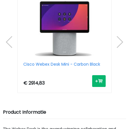
Cisco Webex Desk Mini - Carbon Black
Ci
€ 2914,83
€ 
Product Informatie
The Webex Desk is the award-winning collaboration and