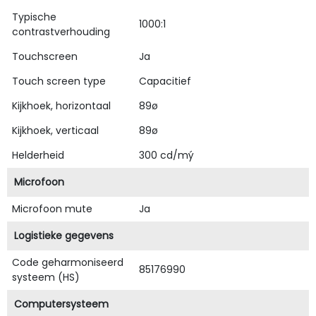
Typische
1000:1
contrastverhouding
Touchscreen
Ja
Touch screen type
Capacitief
Kijkhoek, horizontaal
89ø
Kijkhoek, verticaal
89ø
Helderheid
300 cd/mý
Microfoon
Microfoon mute
Ja
Logistieke gegevens
Code geharmoniseerd
85176990
systeem (HS)
Computersysteem