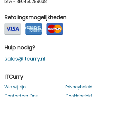
btw - BE0450289638
Betalingsmogelijkheden
Hulp nodig?
sales@itcurry.nl
ITCurry
Wie wij zijn
Privacybeleid
Contacteer Ons
Cookiebeleid
Algemene
Privacy Instellingen
verkoopsvoorwaarden