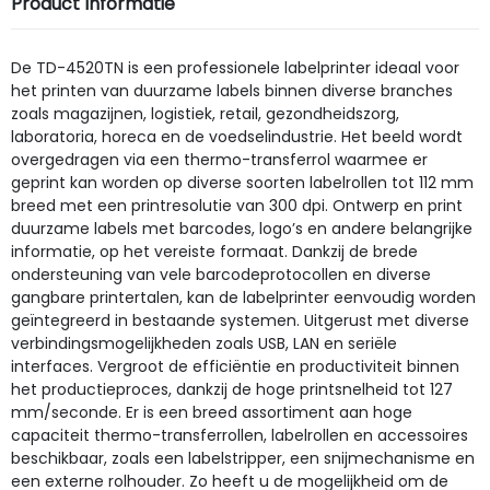
Product Informatie
De TD-4520TN is een professionele labelprinter ideaal voor
het printen van duurzame labels binnen diverse branches
zoals magazijnen, logistiek, retail, gezondheidszorg,
laboratoria, horeca en de voedselindustrie. Het beeld wordt
overgedragen via een thermo-transferrol waarmee er
geprint kan worden op diverse soorten labelrollen tot 112 mm
breed met een printresolutie van 300 dpi. Ontwerp en print
duurzame labels met barcodes, logo’s en andere belangrijke
informatie, op het vereiste formaat. Dankzij de brede
ondersteuning van vele barcodeprotocollen en diverse
gangbare printertalen, kan de labelprinter eenvoudig worden
geïntegreerd in bestaande systemen. Uitgerust met diverse
verbindingsmogelijkheden zoals USB, LAN en seriële
interfaces. Vergroot de efficiëntie en productiviteit binnen
het productieproces, dankzij de hoge printsnelheid tot 127
mm/seconde. Er is een breed assortiment aan hoge
capaciteit thermo-transferrollen, labelrollen en accessoires
beschikbaar, zoals een labelstripper, een snijmechanisme en
een externe rolhouder. Zo heeft u de mogelijkheid om de