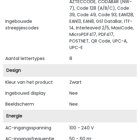
AZTECCODE, CODABAR (NW-
7), Code 128 (A/B/C), Code
39, Code 49, Code 93, EAN128,
Ingebouwde
EAN13, EAN8, GS1 DataBar, ITF-
streepjescodes
14, Interleaved 2/5, MaxiCode,
MicroPDF417, PDF417,
POSTNET, QR Code, UPC-A,
UPC-E
Aantal lettertypes
8
Design
Kleur van het product
Zwart
Ingebouwd display
Nee
Beeldscherm
Nee
Energie
AC-ingangsspanning
100 - 240 V
AC-ingangsfrequentie
50 - 60 Hz