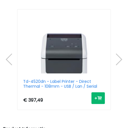
l
Td-4520dn - Label Printer - Direct
Td
/
Thermal - 108mm - USB / Lan / Serial
Th
Bl
€ 397,49
€ 