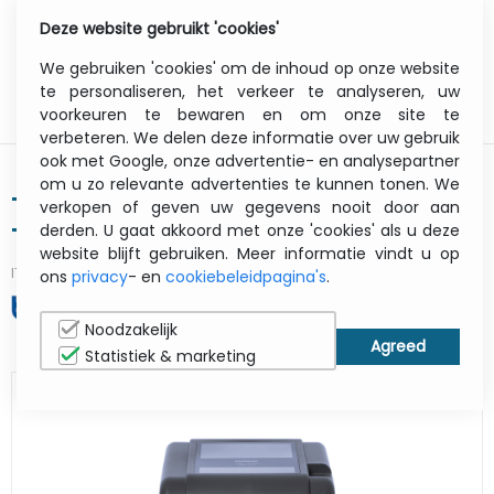
Deze website gebruikt 'cookies'
0
Menu
We gebruiken 'cookies' om de inhoud op onze website
te personaliseren, het verkeer te analyseren, uw
voorkeuren te bewaren en om onze site te
verbeteren. We delen deze informatie over uw gebruik
ook met Google, onze advertentie- en analysepartner
om u zo relevante advertenties te kunnen tonen. We
Td-4520tn - Label Printer - Thermal
verkopen of geven uw gegevens nooit door aan
derden. U gaat akkoord met onze 'cookies' als u deze
Transfer - 108mm - USB / Lan /
website blijft gebruiken. Meer informatie vindt u op
Serial
ITCurry #:
07359762
| Article #:
TD4520TNZ1
ons
privacy
- en
cookiebeleidpagina's
.
AFDRUKKEN
Noodzakelijk
Statistiek & marketing