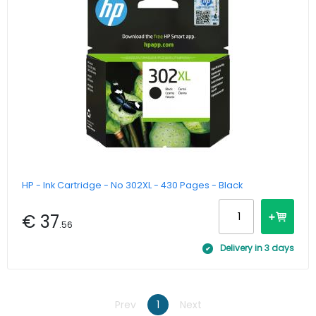
HP - Ink Cartridge - No 302XL - 430 Pages - Black
€ 37
.56
Delivery in 3 days
Prev
1
Next