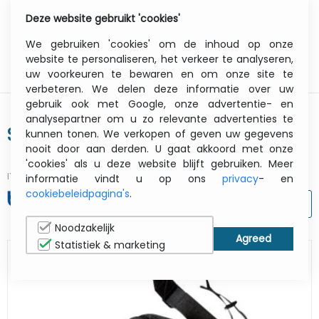
Deze website gebruikt 'cookies'
0
Menu
We gebruiken 'cookies' om de inhoud op onze
website te personaliseren, het verkeer te analyseren,
uw voorkeuren te bewaren en om onze site te
verbeteren. We delen deze informatie over uw
gebruik ook met Google, onze advertentie- en
analysepartner om u zo relevante advertenties te
Shoulder Strap (pa-ss-4000)
kunnen tonen. We verkopen of geven uw gegevens
nooit door aan derden. U gaat akkoord met onze
'cookies' als u deze website blijft gebruiken. Meer
ITCurry #:
07357532
| Article #:
PASS4000
informatie vindt u op ons
privacy
- en
cookiebeleidpagina's
.
AFDRUKKEN
Noodzakelijk
Statistiek & marketing