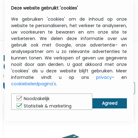
Deze website gebruikt 'cookies'
0
Menu
We gebruiken 'cookies' om de inhoud op onze
website te personaliseren, het verkeer te analyseren,
uw voorkeuren te bewaren en om onze site te
verbeteren. We delen deze informatie over uw
gebruik ook met Google, onze advertentie- en
analysepartner om u zo relevante advertenties te
Pr-1850g - Green Stamp (18x50)
kunnen tonen. We verkopen of geven uw gegevens
nooit door aan derden. U gaat akkoord met onze
6pk
'cookies' als u deze website blijft gebruiken. Meer
ITCurry #:
07356998
| Article #:
PR1850G6P
informatie vindt u op ons
privacy
- en
cookiebeleidpagina's
.
AFDRUKKEN
Noodzakelijk
Statistiek & marketing