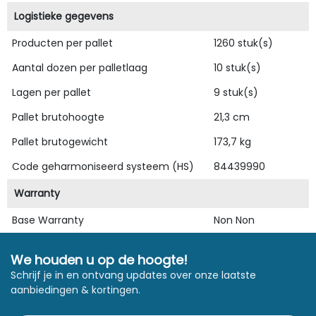
Logistieke gegevens
Producten per pallet
1260 stuk(s)
Aantal dozen per palletlaag
10 stuk(s)
Lagen per pallet
9 stuk(s)
Pallet brutohoogte
21,3 cm
Pallet brutogewicht
173,7 kg
Code geharmoniseerd systeem (HS)
84439990
Warranty
Base Warranty
Non Non
We houden u op de hoogte!
Schrijf je in en ontvang updates over onze laatste
aanbiedingen & kortingen.