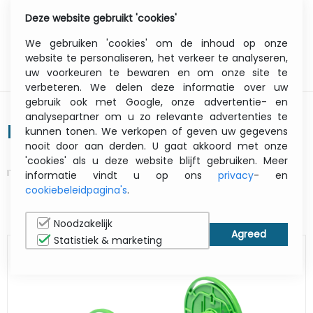
Deze website gebruikt 'cookies'
0
Menu
We gebruiken 'cookies' om de inhoud op onze
website te personaliseren, het verkeer te analyseren,
uw voorkeuren te bewaren en om onze site te
verbeteren. We delen deze informatie over uw
gebruik ook met Google, onze advertentie- en
analysepartner om u zo relevante advertenties te
Pa-rh-002 Roll Holder
kunnen tonen. We verkopen of geven uw gegevens
nooit door aan derden. U gaat akkoord met onze
'cookies' als u deze website blijft gebruiken. Meer
ITCurry #:
07359871
| Article #:
PARH002
informatie vindt u op ons
privacy
- en
cookiebeleidpagina's
.
AFDRUKKEN
Noodzakelijk
Statistiek & marketing