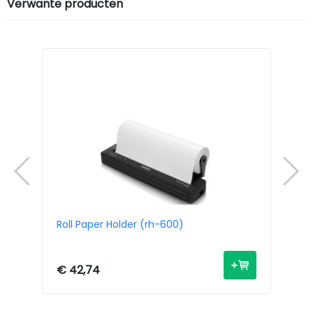
Verwante producten
Roll Paper Holder (rh-600)
Ro
€ 42,74
€ 