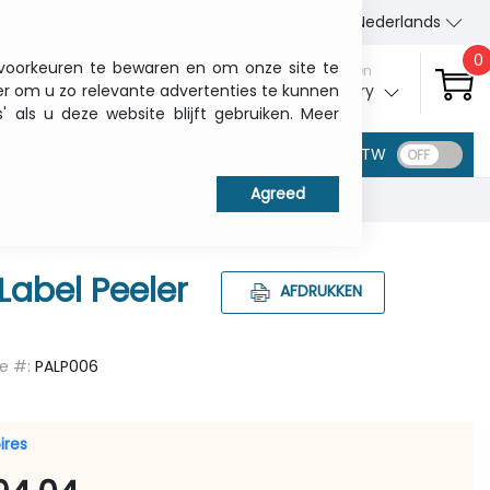
Wie wij zijn
Contact
Nederlands
0
 voorkeuren te bewaren en om onze site te
Aanmelden
er om u zo relevante advertenties te kunnen
My ITCurry
als u deze website blijft gebruiken. Meer
BTW
Label Peeler
AFDRUKKEN
le #:
PALP006
ires