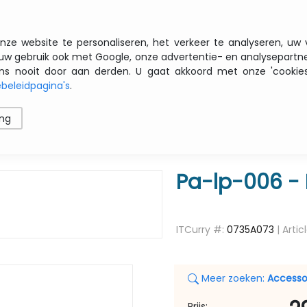
Gratis transport vanaf € 200 zbtw
nze website te personaliseren, het verkeer te analyseren, uw
uw gebruik ook met Google, onze advertentie- en analysepartn
nooit door aan derden. U gaat akkoord met onze 'cookies' 
beleidpagina's
.
ren
Printers
Opslag
Software
Netwerk
ing
 Peeler
Pa-lp-006 - 
ITCurry #:
0735A073
| Artic
Meer zoeken:
Accesso
Prijs: