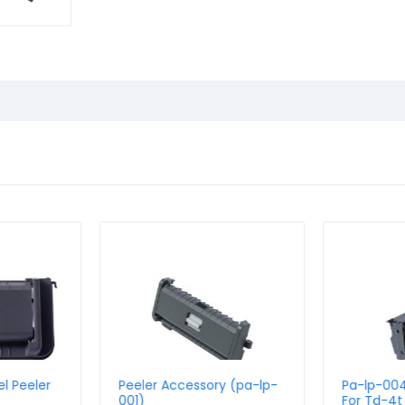
l Peeler
Peeler Accessory (pa-lp-
Pa-lp-004
001)
For Td-4t