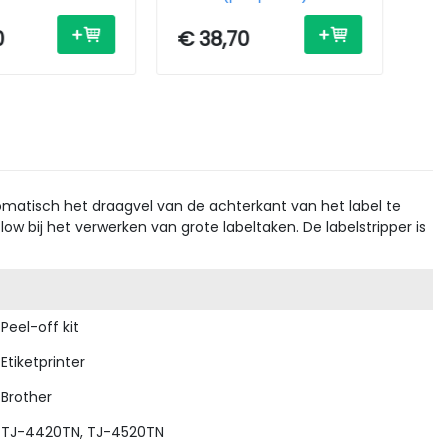
0
€ 38,70
€ 
omatisch het draagvel van de achterkant van het label te
ow bij het verwerken van grote labeltaken. De labelstripper is
Peel-off kit
Etiketprinter
Brother
TJ-4420TN, TJ-4520TN