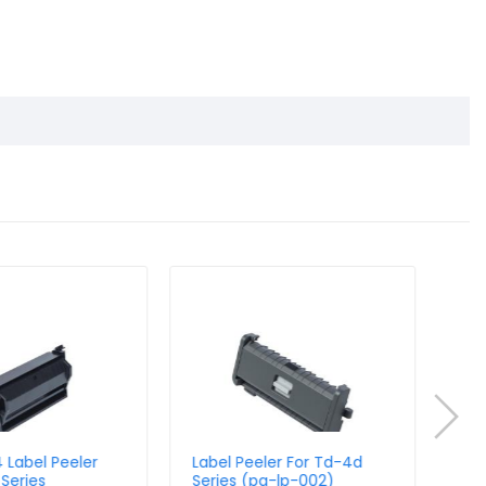
 Label Peeler
Label Peeler For Td-4d
Rj-
 Series
Series (pa-lp-002)