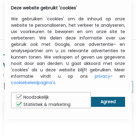
Deze website gebruikt 'cookies'
0
Menu
We gebruiken 'cookies' om de inhoud op onze
website te personaliseren, het verkeer te analyseren,
uw voorkeuren te bewaren en om onze site te
verbeteren. We delen deze informatie over uw
gebruik ook met Google, onze advertentie- en
analysepartner om u zo relevante advertenties te
Taa Dual (1) Hdmi-hdmi (1) Dp-dp
kunnen tonen. We verkopen of geven uw gegevens
nooit door aan derden. U gaat akkoord met onze
With USB A
'cookies' als u deze website blijft gebruiken. Meer
ITCurry #:
0600J673
| Article #:
F1DN2CC-HHPP6T
informatie vindt u op ons
privacy
- en
cookiebeleidpagina's
.
AFDRUKKEN
Noodzakelijk
Statistiek & marketing