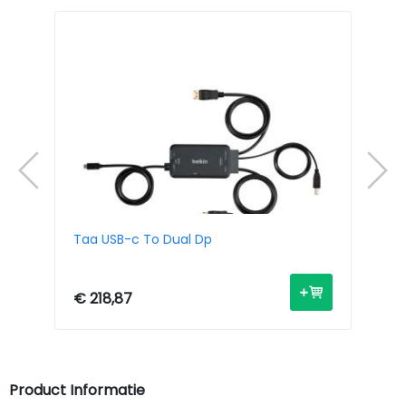
3m
Taa USB-c To Dual Dp
4-
€ 218,87
€ 
Product Informatie